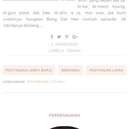
Won. yang depan aja ya,
ki-ka; dr.moon kyung,
dr.gun wook, dal hee, dr.ahn, a ra, min woo, jae bum
Judulnya; Surgeon Bong Dal Hee Jumlah episode; 18
Ceritanya tentang...
2 KOMENTAR
LABELS:
DRAMA
POSTINGAN LEBIH BARU
BERANDA
POSTINGAN LAMA
LANGGANAN:
POSTINGAN ( ATOM )
PERKENALKAN