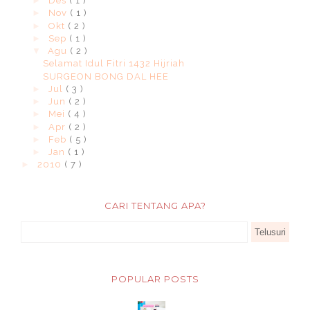
►
Des
( 1 )
►
Nov
( 1 )
►
Okt
( 2 )
►
Sep
( 1 )
▼
Agu
( 2 )
Selamat Idul Fitri 1432 Hijriah
SURGEON BONG DAL HEE
►
Jul
( 3 )
►
Jun
( 2 )
►
Mei
( 4 )
►
Apr
( 2 )
►
Feb
( 5 )
►
Jan
( 1 )
►
2010
( 7 )
CARI TENTANG APA?
POPULAR POSTS