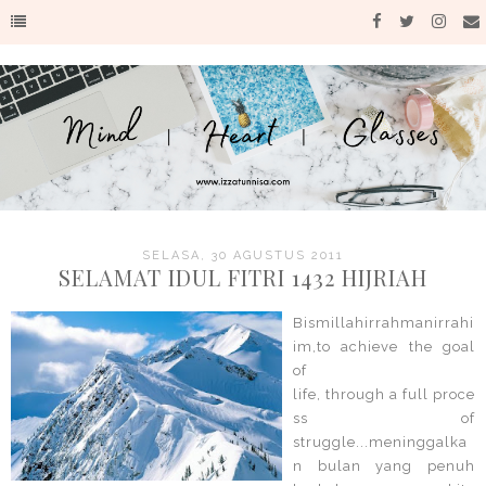
SELASA, 30 AGUSTUS 2011
SELAMAT IDUL FITRI 1432 HIJRIAH
Bismillahirrahmanirrahi
im,to achieve the goal
of
life, through a full proce
ss of
struggle...meninggalka
n bulan yang penuh