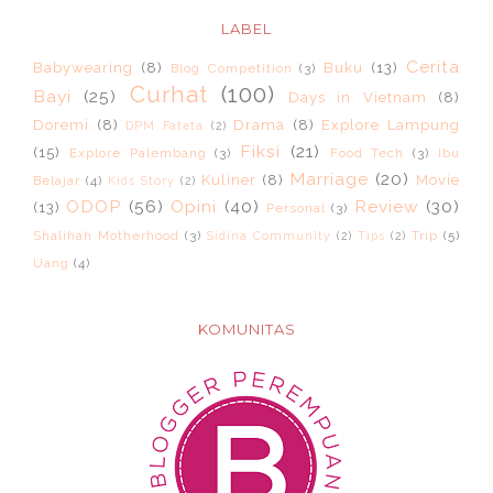
LABEL
Cerita
Babywearing
(8)
Buku
(13)
Blog Competition
(3)
Curhat
(100)
Bayi
(25)
Days in Vietnam
(8)
Doremi
(8)
Drama
(8)
Explore Lampung
DPM Fateta
(2)
Fiksi
(21)
(15)
Explore Palembang
(3)
Food Tech
(3)
Ibu
Marriage
(20)
Kuliner
(8)
Movie
Belajar
(4)
Kids Story
(2)
ODOP
(56)
Opini
(40)
Review
(30)
(13)
Personal
(3)
Shalihah Motherhood
(3)
Trip
(5)
Sidina Community
(2)
Tips
(2)
Uang
(4)
KOMUNITAS