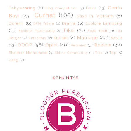
Cerita
Babywearing
(8)
Buku
(13)
Blog Competition
(3)
Curhat
(100)
Bayi
(25)
Days in Vietnam
(8)
Doremi
(8)
Drama
(8)
Explore Lampung
DPM Fateta
(2)
Fiksi
(21)
(15)
Explore Palembang
(3)
Food Tech
(3)
Ibu
Marriage
(20)
Kuliner
(8)
Movie
Belajar
(4)
Kids Story
(2)
ODOP
(56)
Opini
(40)
Review
(30)
(13)
Personal
(3)
Shalihah Motherhood
(3)
Trip
(5)
Sidina Community
(2)
Tips
(2)
Uang
(4)
KOMUNITAS