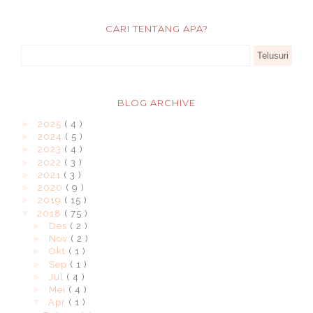
CARI TENTANG APA?
BLOG ARCHIVE
►
2025
( 4 )
►
2024
( 5 )
►
2023
( 4 )
►
2022
( 3 )
►
2021
( 3 )
►
2020
( 9 )
►
2019
( 15 )
▼
2018
( 75 )
►
Des
( 2 )
►
Nov
( 2 )
►
Okt
( 1 )
►
Sep
( 1 )
►
Jul
( 4 )
►
Mei
( 4 )
▼
Apr
( 1 )