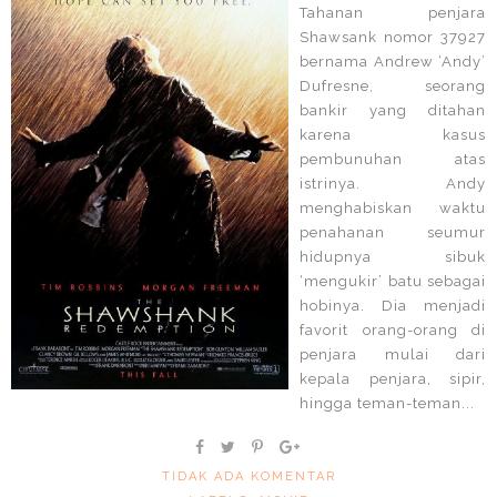
Tahanan penjara
Shawsank nomor 37927
bernama Andrew ‘Andy’
Dufresne, seorang
bankir yang ditahan
karena kasus
pembunuhan atas
istrinya. Andy
menghabiskan waktu
penahanan seumur
hidupnya sibuk
‘mengukir’ batu sebagai
hobinya. Dia menjadi
favorit orang-orang di
penjara mulai dari
kepala penjara, sipir,
hingga teman-teman...
TIDAK ADA KOMENTAR