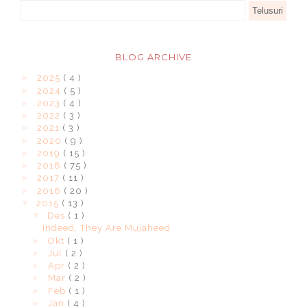
BLOG ARCHIVE
►
2025
( 4 )
►
2024
( 5 )
►
2023
( 4 )
►
2022
( 3 )
►
2021
( 3 )
►
2020
( 9 )
►
2019
( 15 )
►
2018
( 75 )
►
2017
( 11 )
►
2016
( 20 )
▼
2015
( 13 )
▼
Des
( 1 )
Indeed, They Are Mujaheed
►
Okt
( 1 )
►
Jul
( 2 )
►
Apr
( 2 )
►
Mar
( 2 )
►
Feb
( 1 )
►
Jan
( 4 )