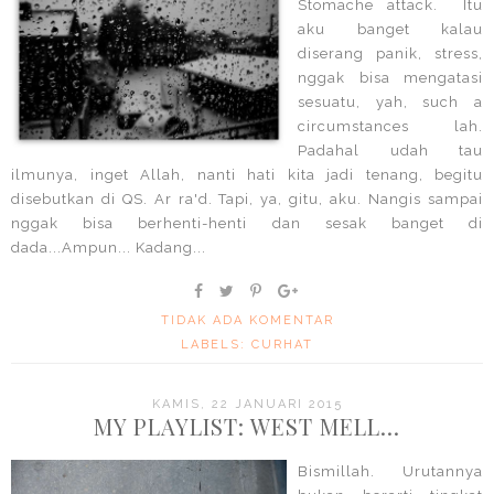
Stomache attack. Itu
aku banget kalau
diserang panik, stress,
nggak bisa mengatasi
sesuatu, yah, such a
circumstances lah.
Padahal udah tau
ilmunya, inget Allah, nanti hati kita jadi tenang, begitu
disebutkan di QS. Ar ra'd. Tapi, ya, gitu, aku. Nangis sampai
nggak bisa berhenti-henti dan sesak banget di
dada...Ampun... Kadang...
TIDAK ADA KOMENTAR
LABELS:
CURHAT
KAMIS, 22 JANUARI 2015
MY PLAYLIST: WEST MELL...
Bismillah. Urutannya