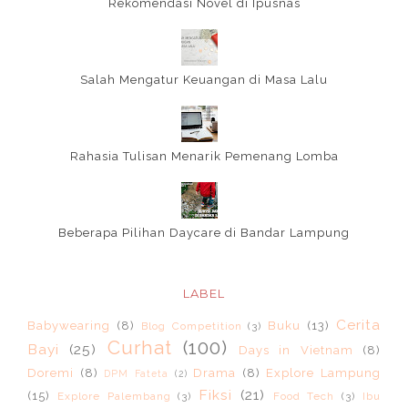
Rekomendasi Novel di Ipusnas
Salah Mengatur Keuangan di Masa Lalu
Rahasia Tulisan Menarik Pemenang Lomba
Beberapa Pilihan Daycare di Bandar Lampung
LABEL
Cerita
Babywearing
(8)
Buku
(13)
Blog Competition
(3)
Curhat
(100)
Bayi
(25)
Days in Vietnam
(8)
Doremi
(8)
Drama
(8)
Explore Lampung
DPM Fateta
(2)
Fiksi
(21)
(15)
Explore Palembang
(3)
Food Tech
(3)
Ibu