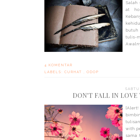
Salah 
at h
Keban
kehidu
butuh
tulis-
Awalny
4 KOMENTAR
LABELS:
CURHAT
,
ODOP
SABTU,
DON'T FALL IN LOVE
[Alert
bimbin
tulisa
with p
sama 