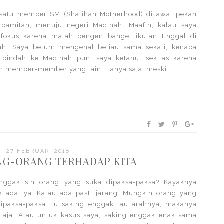
 satu member SM (Shalihah Motherhood) di awal pekan
erpamitan, menuju negeri Madinah. Maafin, kalau saya
 fokus karena malah pengen banget ikutan tinggal di
ah. Saya belum mengenal beliau sama sekali, kenapa
u pindah ke Madinah pun, saya ketahui sekilas karena
n member-member yang lain. Hanya saja, meski...
, 27 FEBRUARI 2018
G-ORANG TERHADAP KITA
nggak sih orang yang suka dipaksa-paksa? Kayaknya
 ada, ya. Kalau ada pasti jarang. Mungkin orang yang
dipaksa-paksa itu saking enggak tau arahnya, makanya
a aja. Atau untuk kasus saya, saking enggak enak sama