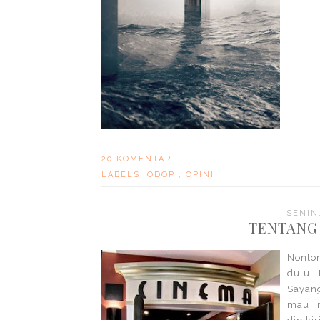
20 KOMENTAR
LABELS:
ODOP
,
OPINI
SENIN
TENTANG
Nonton
dulu. 
Sayang
mau n