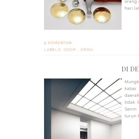
orang 
hari la
9 KOMENTAR
LABELS:
ODOP
,
OPINI
DI D
Mungki
kabar
daera
tidak
Senin
turun 