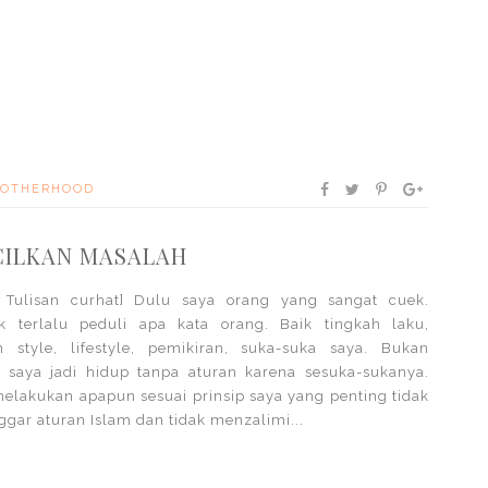
MOTHERHOOD
ILKAN MASALAH
t! Tulisan curhat] Dulu saya orang yang sangat cuek.
k terlalu peduli apa kata orang. Baik tingkah laku,
n style, lifestyle, pemikiran, suka-suka saya. Bukan
i saya jadi hidup tanpa aturan karena sesuka-sukanya.
elakukan apapun sesuai prinsip saya yang penting tidak
gar aturan Islam dan tidak menzalimi...