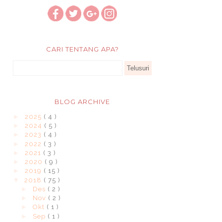
CARI TENTANG APA?
BLOG ARCHIVE
►
2025
( 4 )
►
2024
( 5 )
►
2023
( 4 )
►
2022
( 3 )
►
2021
( 3 )
►
2020
( 9 )
►
2019
( 15 )
▼
2018
( 75 )
►
Des
( 2 )
►
Nov
( 2 )
►
Okt
( 1 )
►
Sep
( 1 )