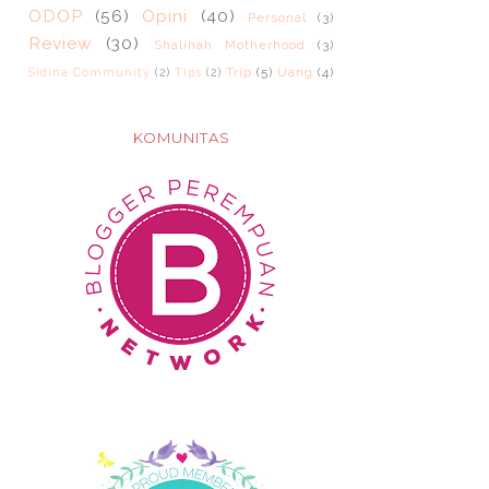
ODOP
(56)
Opini
(40)
Personal
(3)
Review
(30)
Shalihah Motherhood
(3)
Trip
(5)
Uang
(4)
Sidina Community
(2)
Tips
(2)
KOMUNITAS