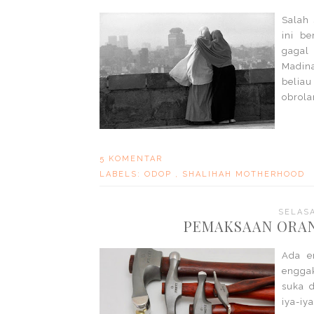
Salah
ini b
gagal
Madin
belia
obrola
5 KOMENTAR
LABELS:
ODOP
,
SHALIHAH MOTHERHOOD
SELASA
PEMAKSAAN ORAN
Ada e
enggak
suka 
iya-iy