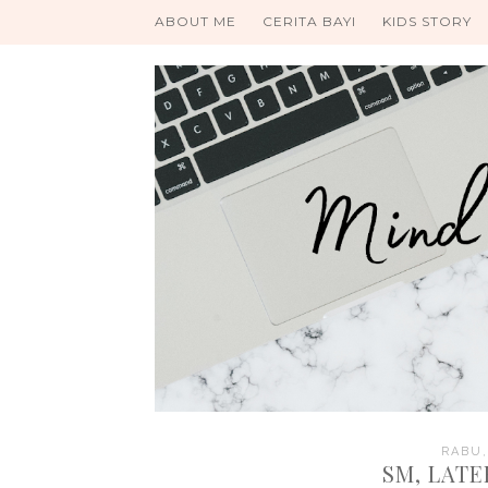
ABOUT ME
CERITA BAYI
KIDS STORY
RABU,
SM, LAT