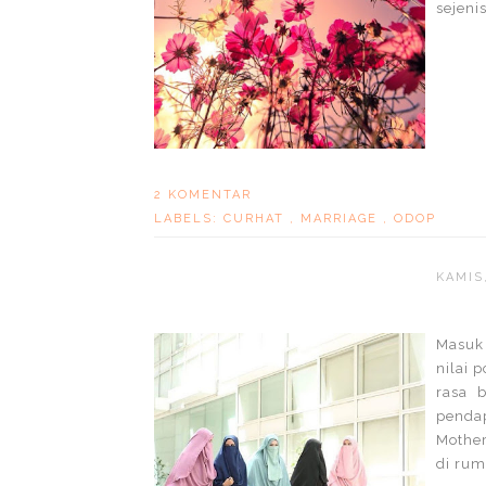
sejeni
2 KOMENTAR
LABELS:
CURHAT
,
MARRIAGE
,
ODOP
KAMIS
Masuk 
nilai 
rasa b
penda
Mother
di ruma