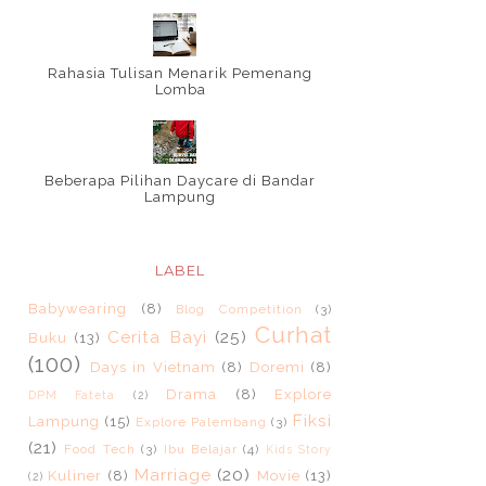
Rahasia Tulisan Menarik Pemenang
Lomba
Beberapa Pilihan Daycare di Bandar
Lampung
LABEL
Babywearing
(8)
Blog Competition
(3)
Curhat
Cerita Bayi
(25)
Buku
(13)
(100)
Days in Vietnam
(8)
Doremi
(8)
Drama
(8)
Explore
DPM Fateta
(2)
Fiksi
Lampung
(15)
Explore Palembang
(3)
(21)
Food Tech
(3)
Ibu Belajar
(4)
Kids Story
Marriage
(20)
Kuliner
(8)
Movie
(13)
(2)