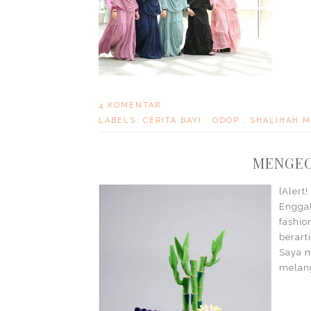
4 KOMENTAR
LABELS:
CERITA BAYI
,
ODOP
,
SHALIHAH 
MENGEC
[Aler
Engga
fashio
berart
Saya m
melang