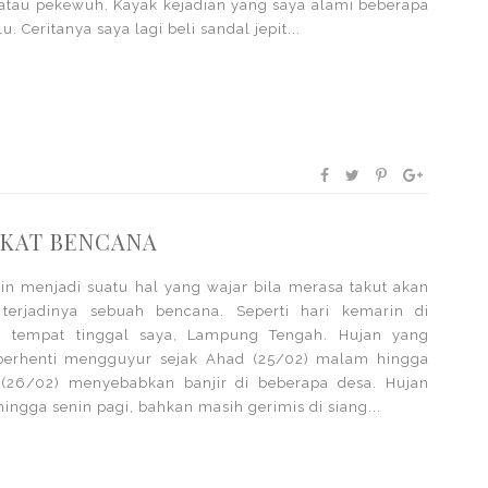
atau pekewuh. Kayak kejadian yang saya alami beberapa
lu. Ceritanya saya lagi beli sandal jepit...
EKAT BENCANA
n menjadi suatu hal yang wajar bila merasa takut akan
 terjadinya sebuah bencana. Seperti hari kemarin di
h tempat tinggal saya, Lampung Tengah. Hujan yang
 berhenti mengguyur sejak Ahad (25/02) malam hingga
 (26/02) menyebabkan banjir di beberapa desa. Hujan
hingga senin pagi, bahkan masih gerimis di siang...