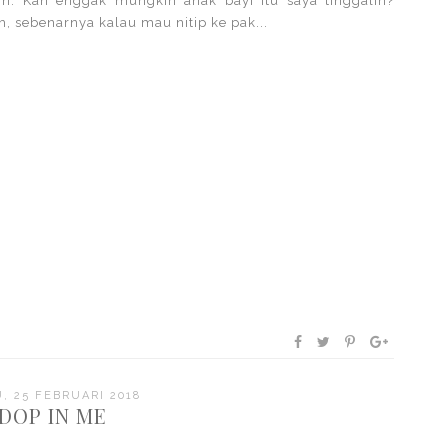
rin. Kan enggak mungkin anak bayi itu saya tinggalin?
ih, sebenarnya kalau mau nitip ke pak...
, 25 FEBRUARI 2018
DOP IN ME