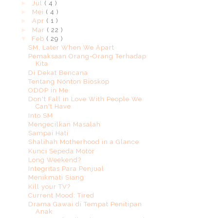
►
Jul
( 4 )
►
Mei
( 4 )
►
Apr
( 1 )
►
Mar
( 22 )
▼
Feb
( 29 )
SM, Later When We Apart
Pemaksaan Orang-Orang Terhadap
Kita
Di Dekat Bencana
Tentang Nonton Bioskop
ODOP in Me
Don't Fall in Love With People We
Can't Have
Into SM
Mengecilkan Masalah
Sampai Hati
Shalihah Motherhood in a Glance
Kunci Sepeda Motor
Long Weekend?
Integritas Para Penjual
Menikmati Siang
Kill your TV?
Current Mood: Tired
Drama Gawai di Tempat Penitipan
Anak