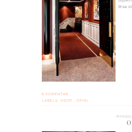
dipiki
Bisa s
8 KOMENTAR
LABELS:
ODOP
,
OPINI
MINGGU
O