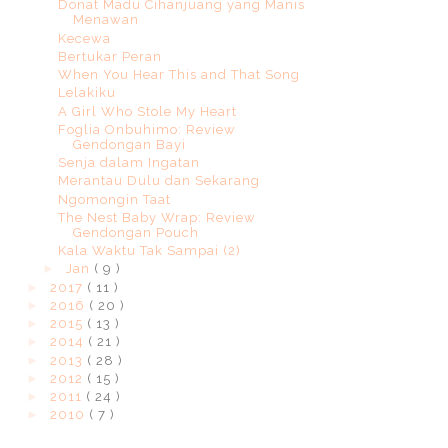
Donat Madu Cihanjuang yang Manis
Menawan
Kecewa
Bertukar Peran
When You Hear This and That Song
Lelakiku
A Girl Who Stole My Heart
Foglia Onbuhimo: Review
Gendongan Bayi
Senja dalam Ingatan
Merantau Dulu dan Sekarang
Ngomongin Taat
The Nest Baby Wrap: Review
Gendongan Pouch
Kala Waktu Tak Sampai (2)
►
Jan
( 9 )
►
2017
( 11 )
►
2016
( 20 )
►
2015
( 13 )
►
2014
( 21 )
►
2013
( 28 )
►
2012
( 15 )
►
2011
( 24 )
►
2010
( 7 )