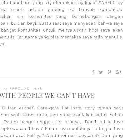
satu hobi baru yang saya temukan sejak jadi SAHM (stay
ome mom) adalah gabung ke banyak komunitas.
yakan sih komunitas yang berhubungan dengan
pan ibu dan bayi. Suatu saat saya menyadari bahwa saya
 banget komunitas untuk menyalurkan hobi saya akan
menulis. Terutama yang bisa memaksa saya rajin menulis.
a...
 24 FEBRUARI 2018
 WITH PEOPLE WE CAN'T HAVE
! Tulisan curhat] Gara-gara liat insta story teman satu
gan saat skripsi dulu, jadi dapat contekan untuk bahan
n. Dalem banget enggak sih, artinya, "Don't fall in love
eople we can't have" Kalau saya contohnya falling in love
tokoh novel kali ya? Atau member boyband? Dan yang