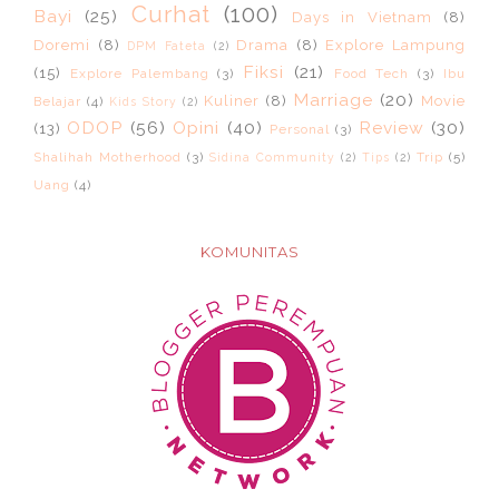
Curhat
(100)
Bayi
(25)
Days in Vietnam
(8)
Doremi
(8)
Drama
(8)
Explore Lampung
DPM Fateta
(2)
Fiksi
(21)
(15)
Explore Palembang
(3)
Food Tech
(3)
Ibu
Marriage
(20)
Kuliner
(8)
Movie
Belajar
(4)
Kids Story
(2)
ODOP
(56)
Opini
(40)
Review
(30)
(13)
Personal
(3)
Shalihah Motherhood
(3)
Trip
(5)
Sidina Community
(2)
Tips
(2)
Uang
(4)
KOMUNITAS