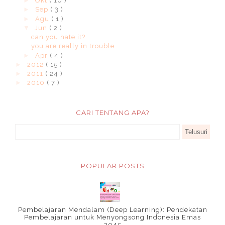
►
Okt
( 10 )
►
Sep
( 3 )
►
Agu
( 1 )
▼
Jun
( 2 )
can you hate it?
you are really in trouble
►
Apr
( 4 )
►
2012
( 15 )
►
2011
( 24 )
►
2010
( 7 )
CARI TENTANG APA?
POPULAR POSTS
Pembelajaran Mendalam (Deep Learning): Pendekatan
Pembelajaran untuk Menyongsong Indonesia Emas
2045