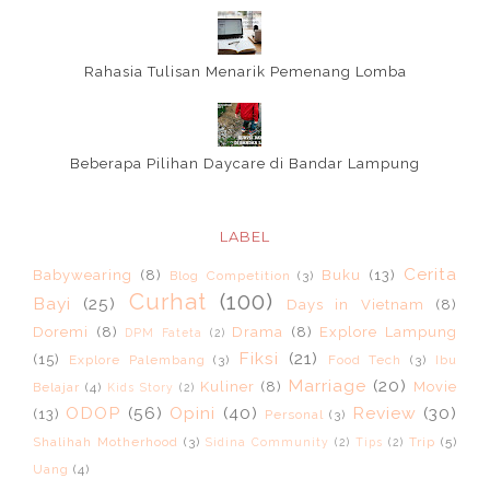
Rahasia Tulisan Menarik Pemenang Lomba
Beberapa Pilihan Daycare di Bandar Lampung
LABEL
Cerita
Babywearing
(8)
Buku
(13)
Blog Competition
(3)
Curhat
(100)
Bayi
(25)
Days in Vietnam
(8)
Doremi
(8)
Drama
(8)
Explore Lampung
DPM Fateta
(2)
Fiksi
(21)
(15)
Explore Palembang
(3)
Food Tech
(3)
Ibu
Marriage
(20)
Kuliner
(8)
Movie
Belajar
(4)
Kids Story
(2)
ODOP
(56)
Opini
(40)
Review
(30)
(13)
Personal
(3)
Shalihah Motherhood
(3)
Trip
(5)
Sidina Community
(2)
Tips
(2)
Uang
(4)