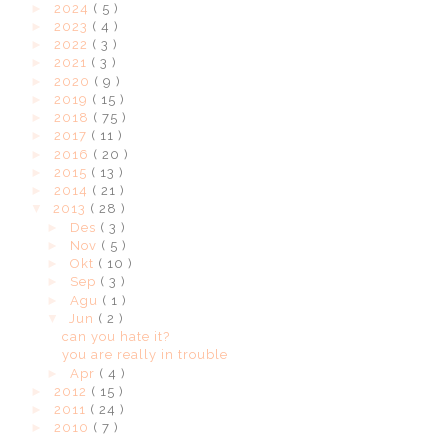
►
2024
( 5 )
►
2023
( 4 )
►
2022
( 3 )
►
2021
( 3 )
►
2020
( 9 )
►
2019
( 15 )
►
2018
( 75 )
►
2017
( 11 )
►
2016
( 20 )
►
2015
( 13 )
►
2014
( 21 )
▼
2013
( 28 )
►
Des
( 3 )
►
Nov
( 5 )
►
Okt
( 10 )
►
Sep
( 3 )
►
Agu
( 1 )
▼
Jun
( 2 )
can you hate it?
you are really in trouble
►
Apr
( 4 )
►
2012
( 15 )
►
2011
( 24 )
►
2010
( 7 )