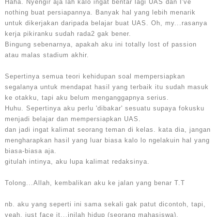
Haha. Nyengir aja lah kalo ingat bentar lagi UAS dan I've
nothing buat persiapannya. Banyak hal yang lebih menarik
untuk dikerjakan daripada belajar buat UAS. Oh, my...rasanya
kerja pikiranku sudah rada2 gak bener.
Bingung sebenarnya, apakah aku ini totally lost of passion
atau malas stadium akhir.
Sepertinya semua teori kehidupan soal mempersiapkan
segalanya untuk mendapat hasil yang terbaik itu sudah masuk
ke otakku, tapi aku belum menganggapnya serius.
Huhu. Sepertinya aku perlu 'dibakar' sesuatu supaya fokusku
menjadi belajar dan mempersiapkan UAS.
dan jadi ingat kalimat seorang teman di kelas. kata dia, jangan
mengharapkan hasil yang luar biasa kalo lo ngelakuin hal yang
biasa-biasa aja.
gitulah intinya, aku lupa kalimat redaksinya.
Tolong...Allah, kembalikan aku ke jalan yang benar T.T
nb. aku yang seperti ini sama sekali gak patut dicontoh, tapi,
yeah, just face it...inilah hidup (seorang mahasiswa).