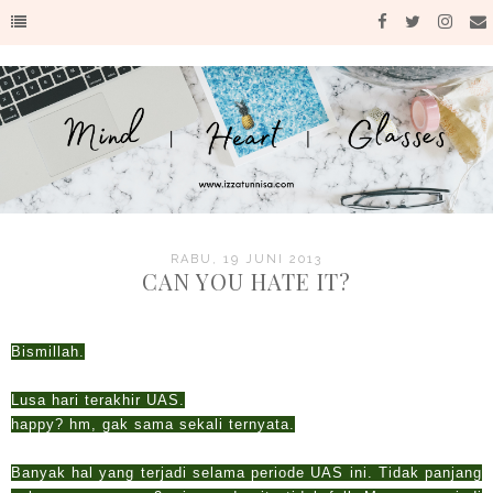
RABU, 19 JUNI 2013
CAN YOU HATE IT?
Bismillah.
Lusa hari terakhir UAS.
happy? hm, gak sama sekali ternyata.
Banyak hal yang terjadi selama periode UAS ini. Tidak panjang