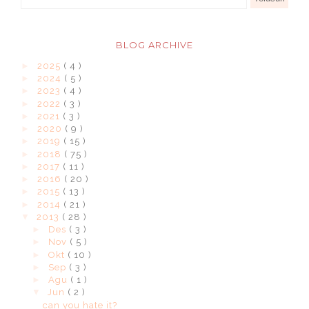
BLOG ARCHIVE
►
2025
( 4 )
►
2024
( 5 )
►
2023
( 4 )
►
2022
( 3 )
►
2021
( 3 )
►
2020
( 9 )
►
2019
( 15 )
►
2018
( 75 )
►
2017
( 11 )
►
2016
( 20 )
►
2015
( 13 )
►
2014
( 21 )
▼
2013
( 28 )
►
Des
( 3 )
►
Nov
( 5 )
►
Okt
( 10 )
►
Sep
( 3 )
►
Agu
( 1 )
▼
Jun
( 2 )
can you hate it?