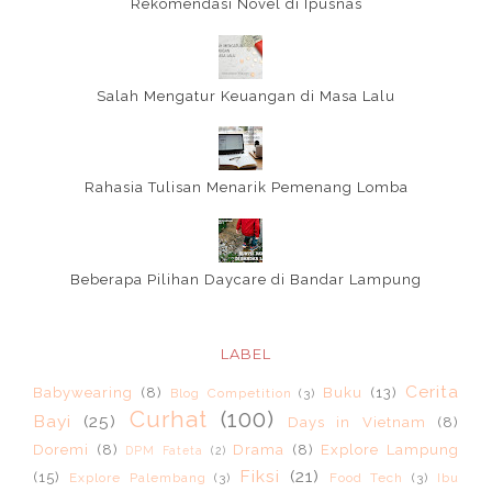
Rekomendasi Novel di Ipusnas
Salah Mengatur Keuangan di Masa Lalu
Rahasia Tulisan Menarik Pemenang Lomba
Beberapa Pilihan Daycare di Bandar Lampung
LABEL
Cerita
Babywearing
(8)
Buku
(13)
Blog Competition
(3)
Curhat
(100)
Bayi
(25)
Days in Vietnam
(8)
Doremi
(8)
Drama
(8)
Explore Lampung
DPM Fateta
(2)
Fiksi
(21)
(15)
Explore Palembang
(3)
Food Tech
(3)
Ibu