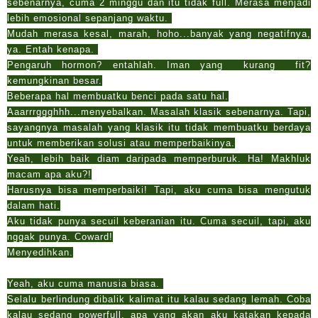
sebenarnya, cuma 2 minggu dan itu tidak full. Merasa menjadi
lebih emosional sepanjang waktu.
Mudah merasa kesal, marah, hoho...banyak yang negatifnya,
ya. Entah kenapa.
Pengaruh hormon? entahlah. Iman yang kurang fit?
kemungkinan besar.
Beberapa hal membuatku benci pada satu hal.
Aaarrrggghhh...menyebalkan. Masalah klasik sebenarnya. Tapi,
sayangnya masalah yang klasik itu tidak membuatku berdaya
untuk memberikan solusi atau memperbaikinya.
Yeah, lebih baik diam daripada memperburuk. Ha! Makhluk
macam apa aku?!
Harusnya bisa memperbaiki! Tapi, aku cuma bisa mengutuk
dalam hati.
Aku tidak punya secuil keberanian itu. Cuma secuil, tapi, aku
nggak punya. Coward!
Menyedihkan.
Yeah, aku cuma manusia biasa.
Selalu berlindung dibalik kalimat itu kalau sedang lemah. Coba
kalau sedang powerfull, apa yang akan aku katakan kepada