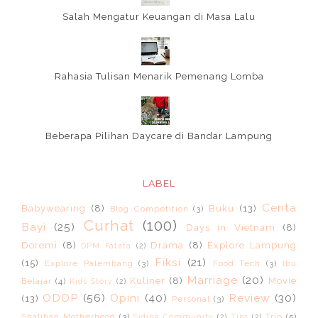
Salah Mengatur Keuangan di Masa Lalu
Rahasia Tulisan Menarik Pemenang Lomba
Beberapa Pilihan Daycare di Bandar Lampung
LABEL
Cerita
Babywearing
(8)
Buku
(13)
Blog Competition
(3)
Curhat
(100)
Bayi
(25)
Days in Vietnam
(8)
Doremi
(8)
Drama
(8)
Explore Lampung
DPM Fateta
(2)
Fiksi
(21)
(15)
Explore Palembang
(3)
Food Tech
(3)
Ibu
Marriage
(20)
Kuliner
(8)
Movie
Belajar
(4)
Kids Story
(2)
ODOP
(56)
Opini
(40)
Review
(30)
(13)
Personal
(3)
Shalihah Motherhood
(3)
Trip
(5)
Sidina Community
(2)
Tips
(2)