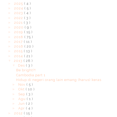
►
2025
( 4 )
►
2024
( 5 )
►
2023
( 4 )
►
2022
( 3 )
►
2021
( 3 )
►
2020
( 9 )
►
2019
( 15 )
►
2018
( 75 )
►
2017
( 11 )
►
2016
( 20 )
►
2015
( 13 )
►
2014
( 21 )
▼
2013
( 28 )
▼
Des
( 3 )
Be bright?!
Cambodia part 1
Hidup di negeri orang lain emang (harus) keras
►
Nov
( 5 )
►
Okt
( 10 )
►
Sep
( 3 )
►
Agu
( 1 )
►
Jun
( 2 )
►
Apr
( 4 )
►
2012
( 15 )