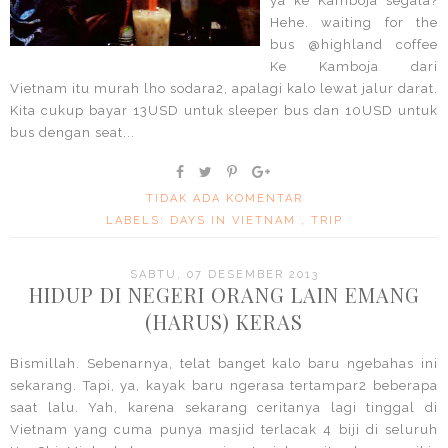
ya ke Kamboja segala?
Hehe. waiting for the
bus @highland coffee
Ke Kamboja dari
Vietnam itu murah lho sodara2, apalagi kalo lewat jalur darat.
Kita cukup bayar 13USD untuk sleeper bus dan 10USD untuk
bus dengan seat...
TIDAK ADA KOMENTAR
LABELS:
DAYS IN VIETNAM
,
TRIP
SABTU, 07 DESEMBER 2013
HIDUP DI NEGERI ORANG LAIN EMANG
(HARUS) KERAS
Bismillah. Sebenarnya, telat banget kalo baru ngebahas ini
sekarang. Tapi, ya, kayak baru ngerasa tertampar2 beberapa
saat lalu. Yah, karena sekarang ceritanya lagi tinggal di
Vietnam yang cuma punya masjid terlacak 4 biji di seluruh