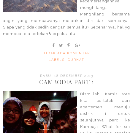
kecemerlangannya
menghilang...
Menghilang bersama
angin yang membawanya melarikan diri dari semuanya.
Siapa yang tidak sedih dengan semua itu? Sebenarnya, hal yg
membuat dia tertekan&terpaksa itu...
TIDAK ADA KOMENTAR
LABELS:
CURHAT
RABU, 18 DESEMBER 2013
CAMBODIA PART 1
Bismillah. Kamis sore
kita bertolak dari
apartemen menuju
distrik 1 untuk
selanjutnya pergi ke
Kamboja. What for sih