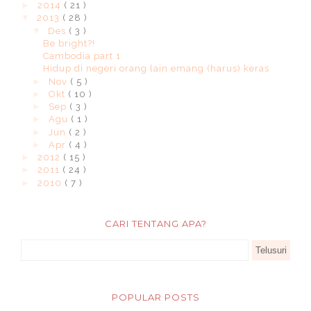
►
2014
( 21 )
▼
2013
( 28 )
▼
Des
( 3 )
Be bright?!
Cambodia part 1
Hidup di negeri orang lain emang (harus) keras
►
Nov
( 5 )
►
Okt
( 10 )
►
Sep
( 3 )
►
Agu
( 1 )
►
Jun
( 2 )
►
Apr
( 4 )
►
2012
( 15 )
►
2011
( 24 )
►
2010
( 7 )
CARI TENTANG APA?
POPULAR POSTS