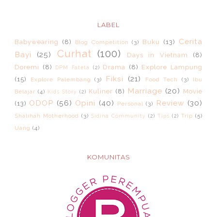
LABEL
Cerita
Babywearing
(8)
Buku
(13)
Blog Competition
(3)
Curhat
(100)
Bayi
(25)
Days in Vietnam
(8)
Doremi
(8)
Drama
(8)
Explore Lampung
DPM Fateta
(2)
Fiksi
(21)
(15)
Explore Palembang
(3)
Food Tech
(3)
Ibu
Marriage
(20)
Kuliner
(8)
Movie
Belajar
(4)
Kids Story
(2)
ODOP
(56)
Opini
(40)
Review
(30)
(13)
Personal
(3)
Shalihah Motherhood
(3)
Trip
(5)
Sidina Community
(2)
Tips
(2)
Uang
(4)
KOMUNITAS