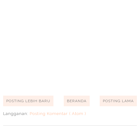
POSTING LEBIH BARU
BERANDA
POSTING LAMA
Langganan:
Posting Komentar ( Atom )