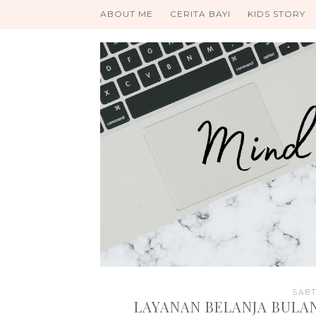
ABOUT ME
CERITA BAYI
KIDS STORY
SABT
LAYANAN BELANJA BULA