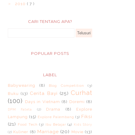
►
2010
( 7 )
CARI TENTANG APA?
POPULAR POSTS
LABEL
Babywearing
(8)
Blog Competition
(3)
Curhat
Cerita Bayi
(25)
Buku
(13)
(100)
Days in Vietnam
(8)
Doremi
(8)
Drama
(8)
Explore
DPM Fateta
(2)
Fiksi
Lampung
(15)
Explore Palembang
(3)
(21)
Food Tech
(3)
Ibu Belajar
(4)
Kids Story
Marriage
(20)
Kuliner
(8)
Movie
(13)
(2)