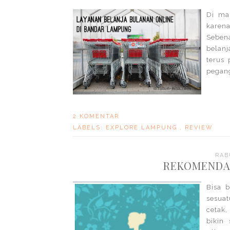
Di ma
karen
Sebena
belanj
terus 
pegang
2 KOMENTAR
LABELS:
EXPLORE LAMPUNG
,
REVIEW
RAB
REKOMENDAS
Bisa 
sesua
cetak,
bikin