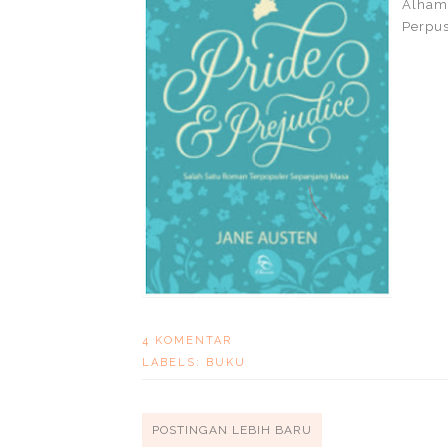
Alham
Perpus
4 KOMENTAR
LABELS:
BUKU
POSTINGAN LEBIH BARU