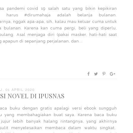
sa pandemi covid 19 salah satu yang bikin kepikiran
a harus #dirumahaja adalah belanja bulanan.
rnya, nggak apa-apa, sih, kalau mau keluar cuma untuk
a bulanan. Karena kan cuma pergi, beli yang diperlu,
pulang. Asal menjaga diri (pakai masker, hati-hati saat
 apapun di sepanjang perjalanan, dan...
U, 01 APRIL 2020
I NOVEL DI IPUSNAS
baca buku dengan gratis apalagi versi ebook sungguh
tu yang membahagiakan buat saya. Karena baca buku
 jujur lebih banyak halang rintangnya, yang akhirnya
 sulit menyelesaikan membaca dalam waktu singkat.