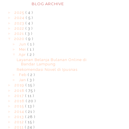
BLOG ARCHIVE
►
2025
( 4 )
►
2024
( 5 )
►
2023
( 4 )
►
2022
( 3 )
►
2021
( 3 )
▼
2020
( 9 )
►
Jun
( 1 )
►
Mei
( 1 )
▼
Apr
( 2 )
Layanan Belanja Bulanan Online di
Bandar Lampung
Rekomendasi Novel di Ipusnas
►
Feb
( 2 )
►
Jan
( 3 )
►
2019
( 15 )
►
2018
( 75 )
►
2017
( 11 )
►
2016
( 20 )
►
2015
( 13 )
►
2014
( 21 )
►
2013
( 28 )
►
2012
( 15 )
►
2011
( 24 )