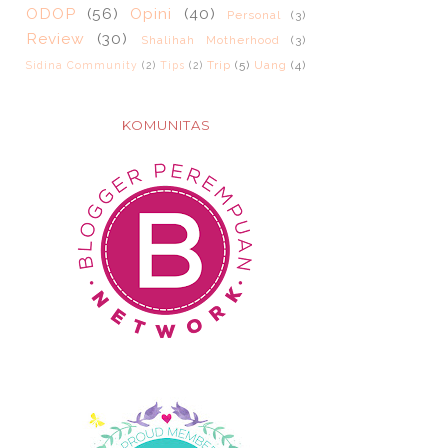
ODOP
(56)
Opini
(40)
Personal
(3)
Review
(30)
Shalihah Motherhood
(3)
Trip
(5)
Uang
(4)
Sidina Community
(2)
Tips
(2)
KOMUNITAS