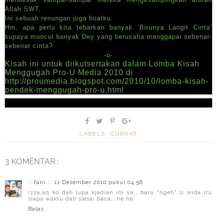
Allah SWT.
Ini sebuah renungan juga buatku.
Hm, apa perlu kita tebarkan banyak ‘Birunya Langit Cinta’
supaya muncul banyak Dey yang berusaha menggapai sebenar-
sebenar cinta?
-o-
Kisah ini untuk diikutsertakan dalam Lomba Kisah
Menggugah Pro-U Media 2010 di
http://proumedia.blogspot.com/2010/10/lomba-kisah-
pendek-menggugah-pro-u.html
LABELS:
CURHAT
3 KOMENTAR :
:: fani ::
11 Desember 2010 pukul 04.56
izza,aq ko dah lupa kjadian ini ya,, baru "ngeh" si wida itu
siapa waktu dah slesai baca...he he
Balas