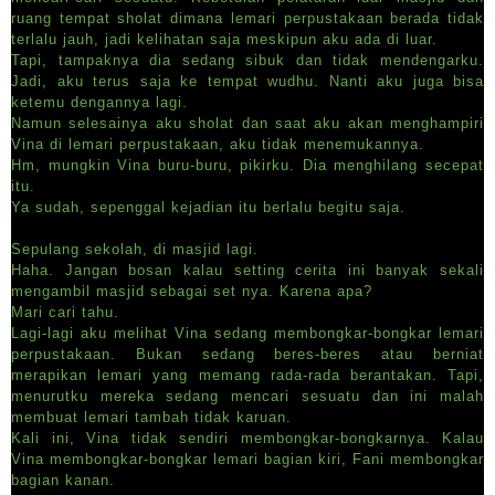
ruang tempat sholat dimana lemari perpustakaan berada tidak
terlalu jauh, jadi kelihatan saja meskipun aku ada di luar.
Tapi, tampaknya dia sedang sibuk dan tidak mendengarku.
Jadi, aku terus saja ke tempat wudhu. Nanti aku juga bisa
ketemu dengannya lagi.
Namun selesainya aku sholat dan saat aku akan menghampiri
Vina di lemari perpustakaan, aku tidak menemukannya.
Hm, mungkin Vina buru-buru, pikirku. Dia menghilang secepat
itu.
Ya sudah, sepenggal kejadian itu berlalu begitu saja.
Sepulang sekolah, di masjid lagi.
Haha. Jangan bosan kalau setting cerita ini banyak sekali
mengambil masjid sebagai set nya. Karena apa?
Mari cari tahu.
Lagi-lagi aku melihat Vina sedang membongkar-bongkar lemari
perpustakaan. Bukan sedang beres-beres atau berniat
merapikan lemari yang memang rada-rada berantakan. Tapi,
menurutku mereka sedang mencari sesuatu dan ini malah
membuat lemari tambah tidak karuan.
Kali ini, Vina tidak sendiri membongkar-bongkarnya. Kalau
Vina membongkar-bongkar lemari bagian kiri, Fani membongkar
bagian kanan.