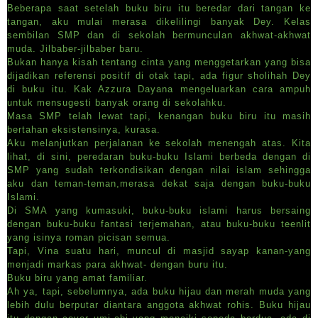
Beberapa saat setelah buku biru itu beredar dari tangan ke
tangan, aku mulai merasa dikelilingi banyak Dey. Kelas
sembilan SMP dan di sekolah bermunculan akhwat-akhwat
muda. Jilbaber-jilbaber baru.
Bukan hanya kisah tentang cinta yang menggetarkan yang bisa
dijadikan referensi positif di otak tapi, ada figur sholihah Dey
di buku itu. Kak Azzura Dayana mengeluarkan cara ampuh
untuk mensugesti banyak orang di sekolahku.
Masa SMP telah lewat tapi, kenangan buku biru itu masih
bertahan eksistensinya, kurasa.
Aku melanjutkan perjalanan ke sekolah menengah atas. Kita
lihat, di sini, peredaran buku-buku Islami berbeda dengan di
SMP yang sudah terkondisikan dengan nilai islam sehingga
aku dan teman-teman,merasa dekat saja dengan buku-buku
Islami.
Di SMA yang kumasuki, buku-buku islami harus bersaing
dengan buku-buku fantasi terjemahan, atau buku-buku teenlit
yang isinya roman picisan semua.
Tapi, Vina suatu hari, muncul di masjid sayap kanan-yang
menjadi markas para akhwat- dengan buru itu.
Buku biru yang amat familiar.
Ah ya, tapi, sebelumnya, ada buku hijau dan merah muda yang
lebih dulu berputar diantara anggota akhwat rohis. Buku hijau