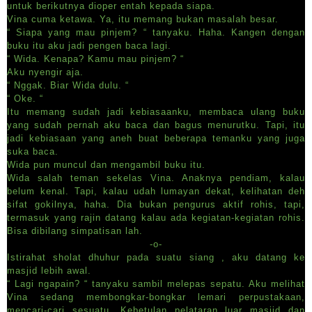
untuk berikutnya dioper entah kepada siapa.
Vina cuma ketawa. Ya, itu memang bukan masalah besar.
“ Siapa yang mau pinjem? “ tanyaku. Haha. Kangen dengan
buku itu aku jadi pengen baca lagi.
“ Wida. Kenapa? Kamu mau pinjem? “
Aku nyengir aja.
“ Nggak. Biar Wida dulu. “
“ Oke. “
Itu memang sudah jadi kebiasaanku, membaca ulang buku
yang sudah pernah aku baca dan bagus menurutku. Tapi, itu
jadi kebiasaan yang aneh buat beberapa temanku yang juga
suka baca.
Wida pun muncul dan mengambil buku itu.
Wida salah teman sekelas Vina. Anaknya pendiam, kalau
belum kenal. Tapi, kalau udah lumayan dekat, kelihatan deh
sifat gokilnya, haha. Dia bukan pengurus aktif rohis, tapi,
termasuk yang rajin datang kalau ada kegiatan-kegiatan rohis.
Bisa dibilang simpatisan lah.
-o-
Istirahat sholat dhuhur pada suatu siang , aku datang ke
masjid lebih awal.
“ Lagi ngapain? “ tanyaku sambil melepas sepatu. Aku melihat
Vina sedang membongkar-bongkar lemari perpustakaan,
mencari-cari sesuatu. Kebetulan pelataran luar masjid dan