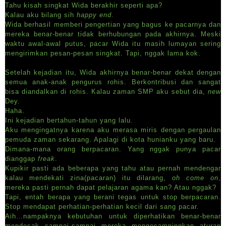
Tahu kisah singkat Wida berakhir seperti apa?
Kalau aku bilang sih
happy end
.
Wida berhasil memberi pengertian yang bagus ke pacarnya dan
mereka benar-benar tidak berhubungan pada akhirnya. Meski
waktu awal-awal putus, pacar Wida itu masih lumayan sering
mengirimkan pesan-pesan singkat. Tapi, nggak lama kok.
Setelah kejadian itu, Wida akhirnya benar-benar dekat dengan
semua anak-anak pengurus rohis. Berkontribusi dan sangat
bisa diandalkan di rohis. Kalau zaman SMP aku sebut dia,
new
Dey.
Haha.
Ini kejadian bertahun-tahun yang lalu.
Aku mengingatnya karena aku merasa miris dengan pergaulan
pemuda zaman sekarang. Apalagi di kota hunianku yang baru.
Dimana-mana orang berpacaran. Yang nggak punya pacar
dianggap
freak
.
Kupikir pasti ada beberapa yang tahu atau pernah mendengar
kalau mendekati zina(pacaran) itu dilarang,
oh come on
,
mereka pasti pernah dapat pelajaran agama kan? Atau nggak?
Tapi, entah berapa yang berani tegas untuk stop berpacaran.
Stop mendapat perhatian-perhatian kecil dari sang pacar.
Aih…nampaknya kebutuhan untuk diperhatikan benar-benar
mendesak sampai-sampai mereka mengesampingkan aturan