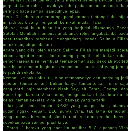
itu dengan cover umi-abi yang menaiki sepeda berdua, ada di
perpustakaan rohis, kayaknya sih, pada zaman senior terlalu
sering dibaca sampai sampulnya lepas.
Seru. Di beberapa mentoring, pembicaraan tentang buku hijau
ini jadi topik yang mengarah ke nikah muda. Haha.
Oh ya, soal buku hijau itu yang berjudul Nikmatnya Pacar
Setelah Menikah membuat anak-anak rohis angakatanku pada
saat ramadhan terobsesi mengundang ustadz Salim A.Fillah
untuk menjadi pembicara.
Acara yang diisi oleh ustadz Salim A.FIllah itu menjadi acara
akbar angkatan kami dan diacungi jempol oleh kakak-kakak
senior karena bisa membuat teman-teman satu sekolah
excited
luar biasa dengan kegiatan keagamaan –suatu hal yang jarang
terjadi di sekolahku.
Kembali ke buku biru itu, Vina membawanya dan langsung jadi
rebutan teman-teman. Bukan hanya teman-teman rohis saja
yang antri ingin membaca kisah Dey, sir Fatah, George, dan
Reno tapi, karena Vina sering mengeluarkan buku biru itu di
kelas, teman sekelas Vina jadi banyak yang tertarik.
Tidak jauh beda dengan NPSP yang sampul dan jilidannya
sudah nggak keruan, BLC punya Vina, tak lama kemudian,
yang tadinya bersampul plastik rapi, sekarang sudah banyak
sobekan pada sampul plastiknya.
“ Parah. “ kataku yang saat itu melihat BLC dipegang Vina