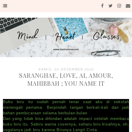
KAMIS, 02 DESEMBER 2010
SARANGHAE, LOVE, AI, AMOUR,
MAHIBBAH ; YOU NAME IT
Buku biru itu sudah pernah tenar saat aku di sekolah
menengah pertama. Berpindah tangan berkali-kali dan jadi
bahan pembicaraan selama berbulan-bulan.
Dan yang tidak bisa dihindari adalah
impact
setelah membaca
buku biru itu. Sebiru warna covernya, seharu biru kisahnya, oh,
segalanya jadi biru karena Birunya Langit Cinta.