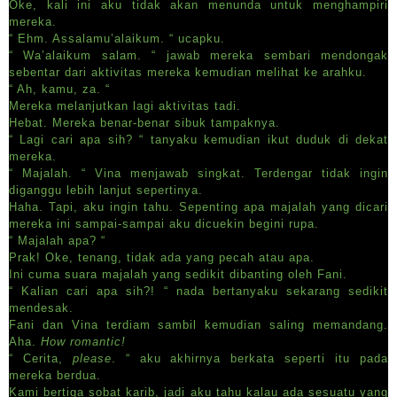
Oke, kali ini aku tidak akan menunda untuk menghampiri
mereka.
“ Ehm. Assalamu’alaikum. “ ucapku.
“ Wa’alaikum salam. “ jawab mereka sembari mendongak
sebentar dari aktivitas mereka kemudian melihat ke arahku.
“ Ah, kamu, za. “
Mereka melanjutkan lagi aktivitas tadi.
Hebat. Mereka benar-benar sibuk tampaknya.
“ Lagi cari apa sih? “ tanyaku kemudian ikut duduk di dekat
mereka.
“ Majalah. “ Vina menjawab singkat. Terdengar tidak ingin
diganggu lebih lanjut sepertinya.
Haha. Tapi, aku ingin tahu. Sepenting apa majalah yang dicari
mereka ini sampai-sampai aku dicuekin begini rupa.
“ Majalah apa? “
Prak! Oke, tenang, tidak ada yang pecah atau apa.
Ini cuma suara majalah yang sedikit dibanting oleh Fani.
“ Kalian cari apa sih?! “ nada bertanyaku sekarang sedikit
mendesak.
Fani dan Vina terdiam sambil kemudian saling memandang.
Aha.
How romantic!
“ Cerita,
please
. “ aku akhirnya berkata seperti itu pada
mereka berdua.
Kami bertiga sobat karib, jadi aku tahu kalau ada sesuatu yang