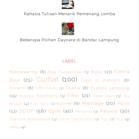
Rahasia Tulisan Menarik Pemenang Lomba
Beberapa Pilihan Daycare di Bandar Lampung
LABEL
Cerita
Babywearing
(8)
Buku
(13)
Blog Competition
(3)
Curhat
(100)
Bayi
(25)
Days in Vietnam
(8)
Doremi
(8)
Drama
(8)
Explore Lampung
DPM Fateta
(2)
Fiksi
(21)
(15)
Explore Palembang
(3)
Food Tech
(3)
Ibu
Marriage
(20)
Kuliner
(8)
Movie
Belajar
(4)
Kids Story
(2)
ODOP
(56)
Opini
(40)
Review
(30)
(13)
Personal
(3)
Shalihah Motherhood
(3)
Trip
(5)
Sidina Community
(2)
Tips
(2)
Uang
(4)