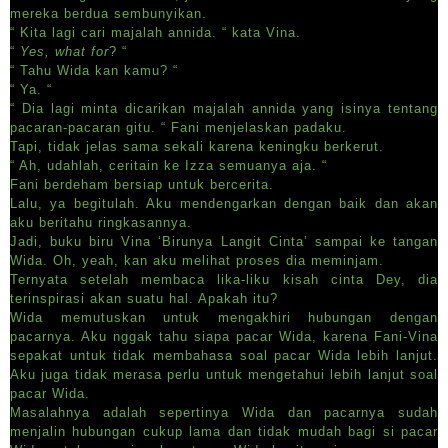
mereka berdua sembunyikan.
“ Kita lagi cari majalah annida. “ kata Vina.
“
Yes, what for
? “
“ Tahu Wida kan kamu? “
“ Ya. “
“ Dia lagi minta dicarikan majalah annida yang isinya tentang
pacaran-pacaran gitu. “ Fani menjelaskan padaku.
Tapi, tidak jelas sama sekali karena keningku berkerut.
“ Ah, udahlah, ceritain ke Izza semuanya aja. “
Fani berdeham bersiap untuk bercerita.
Lalu, ya begitulah. Aku mendengarkan dengan baik dan akan
aku beritahu ringkasannya.
Jadi, buku biru Vina ‘Birunya Langit Cinta’ sampai ke tangan
Wida. Oh, yeah, kan aku melihat proses dia meminjam.
Ternyata setelah membaca lika-liku kisah cinta Dey, dia
terinspirasi akan suatu hal. Apakah itu?
Wida memutuskan untuk mengakhiri hubungan dengan
pacarnya. Aku nggak tahu siapa pacar Wida, karena Fani-Vina
sepakat untuk tidak membahasa soal pacar Wida lebih lanjut.
Aku juga tidak merasa perlu untuk mengetahui lebih lanjut soal
pacar Wida.
Masalahnya adalah sepertinya Wida dan pacarnya sudah
menjalin hubungan cukup lama dan tidak mudah bagi si pacar