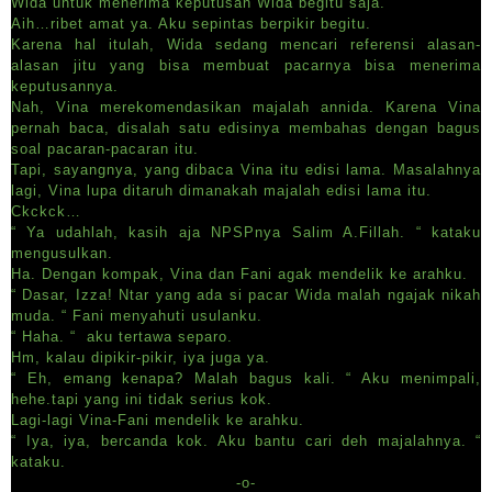
Wida untuk menerima keputusan Wida begitu saja.
Aih…ribet amat ya. Aku sepintas berpikir begitu.
Karena hal itulah, Wida sedang mencari referensi alasan-
alasan jitu yang bisa membuat pacarnya bisa menerima
keputusannya.
Nah, Vina merekomendasikan majalah annida. Karena Vina
pernah baca, disalah satu edisinya membahas dengan bagus
soal pacaran-pacaran itu.
Tapi, sayangnya, yang dibaca Vina itu edisi lama. Masalahnya
lagi, Vina lupa ditaruh dimanakah majalah edisi lama itu.
Ckckck…
“ Ya udahlah, kasih aja NPSPnya Salim A.Fillah. “ kataku
mengusulkan.
Ha. Dengan kompak, Vina dan Fani agak mendelik ke arahku.
“ Dasar, Izza! Ntar yang ada si pacar Wida malah ngajak nikah
muda. “ Fani menyahuti usulanku.
“ Haha. “ aku tertawa separo.
Hm, kalau dipikir-pikir, iya juga ya.
“ Eh, emang kenapa? Malah bagus kali. “ Aku menimpali,
hehe.tapi yang ini tidak serius kok.
Lagi-lagi Vina-Fani mendelik ke arahku.
“ Iya, iya, bercanda kok. Aku bantu cari deh majalahnya. “
kataku.
-o-