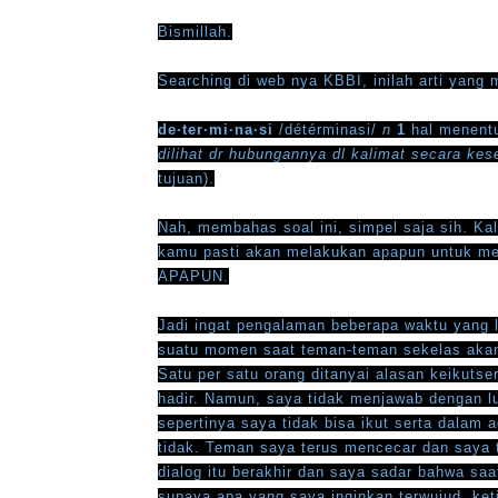
Bismillah.
Searching di web nya KBBI, inilah arti yang
de·ter·mi·na·si
/détérminasi/
n
1
hal menentu
dilihat dr hubungannya dl kalimat secara kes
tujuan).
Nah, membahas soal ini, simpel saja sih. K
kamu pasti akan melakukan apapun untuk mem
APAPUN.
Jadi ingat pengalaman beberapa waktu yang 
suatu momen saat teman-teman sekelas akan
Satu per satu orang ditanyai alasan keikuts
hadir. Namun, saya tidak menjawab dengan 
sepertinya saya tidak bisa ikut serta dalam 
tidak. Teman saya terus mencecar dan saya t
dialog itu berakhir dan saya sadar bahwa sa
supaya apa yang saya inginkan terwujud, ke