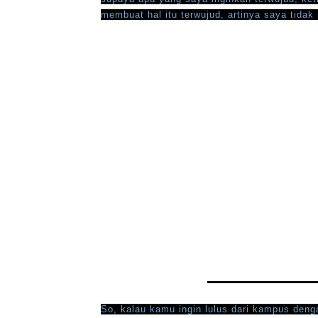
membuat hal itu terwujud, artinya saya tidak
So, kalau kamu ingin lulus dari kampus deng