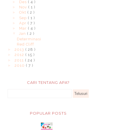
►
Des
( 4 )
►
Nov
( 1 )
►
Okt
( 2 )
►
Sep
( 1 )
►
Apr
( 7 )
►
Mar
( 4 )
▼
Jan
( 2 )
Determinasi
Red Cliff
►
2013
( 28 )
►
2012
( 15 )
►
2011
( 24 )
►
2010
( 7 )
CARI TENTANG APA?
POPULAR POSTS