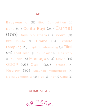
LABEL
Babywearing
(8)
Blog Competition
(3)
Curhat
Cerita Bayi
(25)
Buku
(13)
(100)
Days in Vietnam
(8)
Doremi
(8)
Drama
(8)
Explore
DPM Fateta
(2)
Fiksi
Lampung
(15)
Explore Palembang
(3)
(21)
Food Tech
(3)
Ibu Belajar
(4)
Kids Story
Marriage
(20)
Kuliner
(8)
Movie
(13)
(2)
ODOP
(56)
Opini
(40)
Personal
(3)
Review
(30)
Shalihah Motherhood
(3)
Trip
(5)
Uang
(4)
Sidina Community
(2)
Tips
(2)
KOMUNITAS