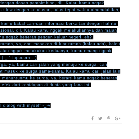
si dengan dosen pembimbing, dll. Kalau kamu nggak
 slow dengan kelulusan, lulus tepat waktu alhamdulillah,
 kamu bakal cari-cari informasi berkaitan dengan hal itu,
sional, dll. Kalau kamu nggak melakukannya dan malah
amu nggak beneran pengen keluar negeri, eh?.
umah, ya, cari masakan di luar rumah (kalau ada), kalau
 kalau nggak melakukan keduanya, kamu emang nggak
-_-" lapeeerrr...)
ga, ya, kamu cari jalan yang menuju ke surga, cari
at masuk ke surga sama-sama. Kalau kamu cari jalan lain
n menuntunmu ke surga, ya, berarti kamu nggak beneran
efek dari kehidupan di dunia yang fana ini.
 dialog with myself -_-v