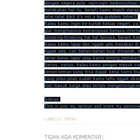
dengan segera pula, rajin-rajin berkonsulta
melakukan hal itu, berarti kamu masih merasa
telat-telat dikit it's not a big problem (ehm!).
Kalau kamu ingin ke kuliah keluar negeri, ya,
giat mengimprove kemampuan bahasa interna
browsing-browsing hal-hal lainnya, berarti k
Kalau kamu lapar dan nggak ada masakan di r
nggak ada, cari bahan-bahan buat dimasak,
bener-bener lapar atau kamu emang pemalas! (
Serius, serius, kalau kamu pengen masuk sur
temen-teman yang bisa diajak kerja sama bu
yang jelas-jelas sudah kamu tahu nggak aka
niat masuk surga atau terlalu mengentengkan 
Sekian.
This is just my opinion and some my personal
LABELS:
OPINI
TIDAK ADA KOMENTAR :