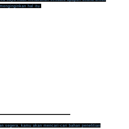
 menginginkan hal itu.
an segera, kamu akan mencari-cari bahan penelitian