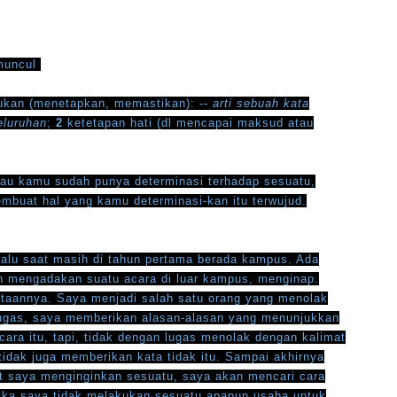
 muncul
kan (menetapkan, memastikan): --
arti sebuah kata
eluruhan
;
2
ketetapan hati (dl mencapai maksud atau
alau kamu sudah punya determinasi terhadap sesuatu,
buat hal yang kamu determinasi-kan itu terwujud.
lalu saat masih di tahun pertama berada kampus. Ada
 mengadakan suatu acara di luar kampus, menginap.
ertaannya. Saya menjadi salah satu orang yang menolak
lugas, saya memberikan alasan-alasan yang menunjukkan
acara itu, tapi, tidak dengan lugas menolak dengan kalimat
idak juga memberikan kata tidak itu. Sampai akhirnya
at saya menginginkan sesuatu, saya akan mencari cara
tika saya tidak melakukan sesuatu apapun usaha untuk