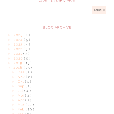
CARI TENTANG APA?
BLOG ARCHIVE
►
2025
( 4 )
►
2024
( 5 )
►
2023
( 4 )
►
2022
( 3 )
►
2021
( 3 )
►
2020
( 9 )
►
2019
( 15 )
▼
2018
( 75 )
►
Des
( 2 )
►
Nov
( 2 )
►
Okt
( 1 )
►
Sep
( 1 )
►
Jul
( 4 )
►
Mei
( 4 )
►
Apr
( 1 )
►
Mar
( 22 )
►
Feb
( 29 )