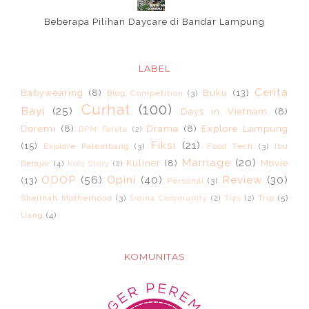
Beberapa Pilihan Daycare di Bandar Lampung
LABEL
Cerita
Babywearing
(8)
Buku
(13)
Blog Competition
(3)
Curhat
(100)
Bayi
(25)
Days in Vietnam
(8)
Doremi
(8)
Drama
(8)
Explore Lampung
DPM Fateta
(2)
Fiksi
(21)
(15)
Explore Palembang
(3)
Food Tech
(3)
Ibu
Marriage
(20)
Kuliner
(8)
Movie
Belajar
(4)
Kids Story
(2)
ODOP
(56)
Opini
(40)
Review
(30)
(13)
Personal
(3)
Shalihah Motherhood
(3)
Trip
(5)
Sidina Community
(2)
Tips
(2)
Uang
(4)
KOMUNITAS