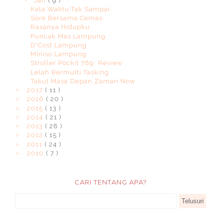
▼
Jan
( 9 )
Kala Waktu Tak Sampai
Sore Bersama Cemas
Rasanya Hidupku
Puncak Mas Lampung
D'Cost Lampung
Miniso Lampung
Stroller Pockit 789: Review
Lelah Bermulti Tasking
Takut Masa Depan Zaman Now
►
2017
( 11 )
►
2016
( 20 )
►
2015
( 13 )
►
2014
( 21 )
►
2013
( 28 )
►
2012
( 15 )
►
2011
( 24 )
►
2010
( 7 )
CARI TENTANG APA?