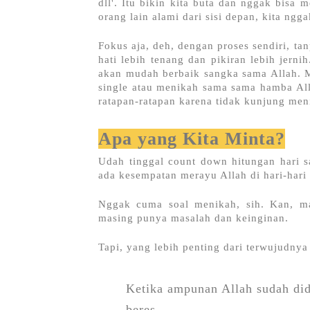
dll'. Itu bikin kita buta dan nggak bisa 
orang lain alami dari sisi depan, kita ngga
Fokus aja, deh, dengan proses sendiri, ta
hati lebih tenang dan pikiran lebih jernih
akan mudah berbaik sangka sama Allah. Me
single atau menikah sama sama hamba Al
ratapan-ratapan karena tidak kunjung me
Apa yang Kita Minta?
Udah tinggal count down hitungan hari s
ada kesempatan merayu Allah di hari-hari 
Nggak cuma soal menikah, sih. Kan, ma
masing punya masalah dan keinginan.
Tapi, yang lebih penting dari terwujudnya
Ketika ampunan Allah sudah dida
beres.