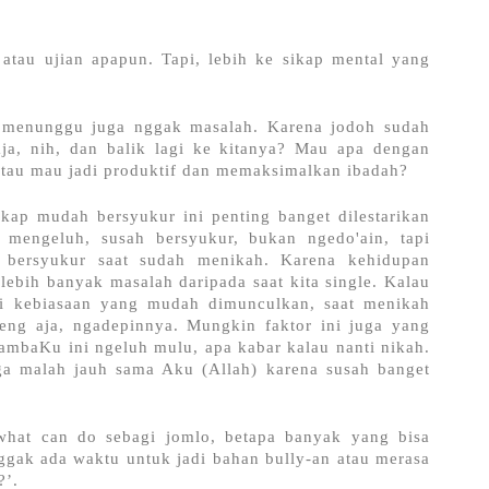
atau ujian apapun. Tapi, lebih ke sikap mental yang 
 menunggu juga nggak masalah. Karena jodoh sudah 
ja, nih, dan balik lagi ke kitanya? Mau apa dengan 
atau mau jadi produktif dan memaksimalkan ibadah?
kap mudah bersyukur ini penting banget dilestarikan 
mengeluh, susah bersyukur, bukan ngedo'ain, tapi 
k bersyukur saat sudah menikah. Karena kehidupan 
ebih banyak masalah daripada saat kita single. Kalau 
i kebiasaan yang mudah dimunculkan, saat menikah 
ng aja, ngadepinnya. Mungkin faktor ini juga yang 
hambaKu ini ngeluh mulu, apa kabar kalau nanti nikah. 
ga malah jauh sama Aku (Allah) karena susah banget 
hat can do sebagi jomlo, betapa banyak yang bisa 
ggak ada waktu untuk jadi bahan bully-an atau merasa 
?’.