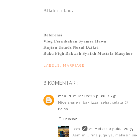
Allahu a’lam.
Referensi:
Vlog Pernikahan Syamsa Hawa
Kajian Ustadz Nuzul Dzikri
Buku Fiqh Dakwah Syaikh Mustafa Masyhur
LABELS:
MARRIAGE
8 KOMENTAR :
maulid
21 Mei 2020 pukul 18.51
Nice share mbak izza, sehat selalu 😉
Balas
Balasan
Izza
21 Mei 2020 pukul 20.39
Aamiin... rina juga ya, makasih s