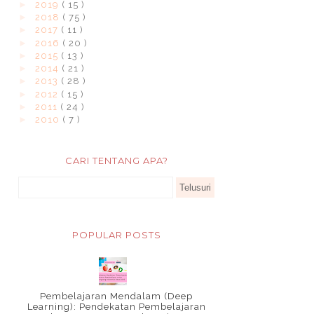
►
2019
( 15 )
►
2018
( 75 )
►
2017
( 11 )
►
2016
( 20 )
►
2015
( 13 )
►
2014
( 21 )
►
2013
( 28 )
►
2012
( 15 )
►
2011
( 24 )
►
2010
( 7 )
CARI TENTANG APA?
POPULAR POSTS
Pembelajaran Mendalam (Deep
Learning): Pendekatan Pembelajaran