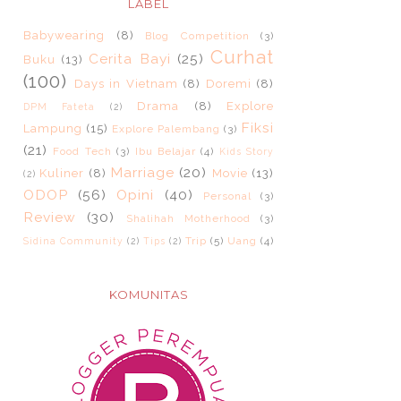
LABEL
Babywearing
(8)
Blog Competition
(3)
Curhat
Cerita Bayi
(25)
Buku
(13)
(100)
Days in Vietnam
(8)
Doremi
(8)
Drama
(8)
Explore
DPM Fateta
(2)
Fiksi
Lampung
(15)
Explore Palembang
(3)
(21)
Food Tech
(3)
Ibu Belajar
(4)
Kids Story
Marriage
(20)
Kuliner
(8)
Movie
(13)
(2)
ODOP
(56)
Opini
(40)
Personal
(3)
Review
(30)
Shalihah Motherhood
(3)
Trip
(5)
Uang
(4)
Sidina Community
(2)
Tips
(2)
KOMUNITAS