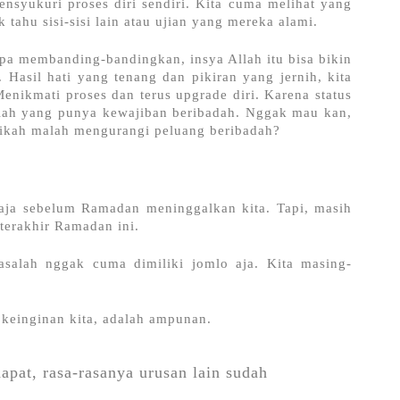
mensyukuri proses diri sendiri. Kita cuma melihat yang 
k tahu sisi-sisi lain atau ujian yang mereka alami. 
npa membanding-bandingkan, insya Allah itu bisa bikin 
. Hasil hati yang tenang dan pikiran yang jernih, kita 
nikmati proses dan terus upgrade diri. Karena status 
lah yang punya kewajiban beribadah. Nggak mau kan, 
nikah malah mengurangi peluang beribadah?
aja sebelum Ramadan meninggalkan kita. Tapi, masih 
terakhir Ramadan ini. 
salah nggak cuma dimiliki jomlo aja. Kita masing-
 keinginan kita, adalah ampunan.
pat, rasa-rasanya urusan lain sudah