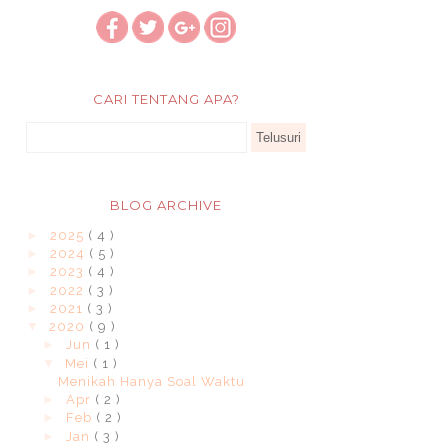
CARI TENTANG APA?
BLOG ARCHIVE
►
2025
( 4 )
►
2024
( 5 )
►
2023
( 4 )
►
2022
( 3 )
►
2021
( 3 )
▼
2020
( 9 )
►
Jun
( 1 )
▼
Mei
( 1 )
Menikah Hanya Soal Waktu
►
Apr
( 2 )
►
Feb
( 2 )
►
Jan
( 3 )