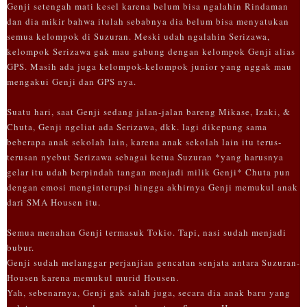
Genji setengah mati kesel karena belum bisa ngalahin Rindaman
dan dia mikir bahwa itulah sebabnya dia belum bisa menyatukan
semua kelompok di Suzuran. Meski udah ngalahin Serizawa,
kelompok Serizawa gak mau gabung dengan kelompok Genji alias
GPS. Masih ada juga kelompok-kelompok junior yang nggak mau
mengakui Genji dan GPS nya.
Suatu hari, saat Genji sedang jalan-jalan bareng Mikase, Izaki, &
Chuta, Genji ngeliat ada Serizawa, dkk. lagi dikepung sama
beberapa anak sekolah lain, karena anak sekolah lain itu terus-
terusan nyebut Serizawa sebagai ketua Suzuran *yang harusnya
gelar itu udah berpindah tangan menjadi milik Genji* Chuta pun
dengan emosi menginterupsi hingga akhirnya Genji memukul anak
dari SMA Housen itu.
Semua menahan Genji termasuk Tokio. Tapi, nasi sudah menjadi
bubur.
Genji sudah melanggar perjanjian gencatan senjata antara Suzuran-
Housen karena memukul murid Housen.
Yah, sebenarnya, Genji gak salah juga, secara dia anak baru yang