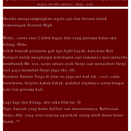
kepala krn hbs operasi), tokaji, izaki
Mereka mengesampingkan segala ego dan bersatu untuk
kemenangan Suzuran High.
Woho...crows zero 2 lebih bagus dari yang pertama kalau aku
bilang. Hehe.
Lebih banyak pelajaran gak nge-fight kayak, kata-kata Ken
Katagiri untuk menghargai kehidupan saat temannya mau mencoba
membunuh Mr. xxx, scene antara ayah Genji saat menasihati Genji
soal gaya memukul Genji juga oke, dll.
Karakter Narumi Taiga di film ini juga not bad lah...cool, calm,
berwibawa, berjiwa kakak-kakak, padahal wajahnya serem banget
kalo liat pertama kali.
Lagi-lagi aku bilang, aku suka film ini :D
Tapi, banyak yang harus difilter saat menontonnya. Kebiasaan
Genji, dkk. yang terus-terusan ngerokok setiap detik bener-bener
buruk. ^^