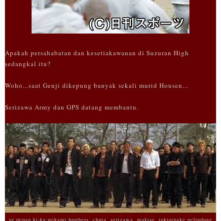
Apakah persahabatan dan kesetiakawanan di Suzuran High
sedangkal itu?
Woho...saat Genji dikepung banyak sekali murid Housen...
Serizawa Army dan GPS datang membantu.
yg depan ki-ka:mikami brothers, chuta, serizawa, makise, tokio(pake pelindung