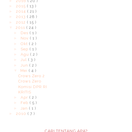
►
2016
( 20 )
►
2015
( 13 )
►
2014
( 21 )
►
2013
( 28 )
►
2012
( 15 )
▼
2011
( 24 )
►
Des
( 1 )
►
Nov
( 1 )
►
Okt
( 2 )
►
Sep
( 1 )
►
Agu
( 2 )
►
Jul
( 3 )
►
Jun
( 2 )
▼
Mei
( 4 )
Crows Zero 2
Crows Zero
Komisi DPR RI
KRITIS
►
Apr
( 2 )
►
Feb
( 5 )
►
Jan
( 1 )
►
2010
( 7 )
CARI TENTANG APA?