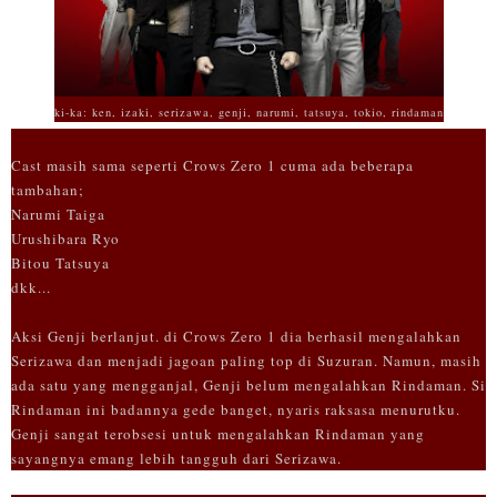
ki-ka: ken, izaki, serizawa, genji, narumi, tatsuya, tokio, rindaman
Cast masih sama seperti Crows Zero 1 cuma ada beberapa
tambahan;
Narumi Taiga
Urushibara Ryo
Bitou Tatsuya
dkk...
Aksi Genji berlanjut. di Crows Zero 1 dia berhasil mengalahkan
Serizawa dan menjadi jagoan paling top di Suzuran. Namun, masih
ada satu yang mengganjal, Genji belum mengalahkan Rindaman. Si
Rindaman ini badannya gede banget, nyaris raksasa menurutku.
Genji sangat terobsesi untuk mengalahkan Rindaman yang
sayangnya emang lebih tangguh dari Serizawa.