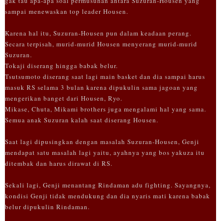
gak tau apa-apa soal permusuhan antara Suzuran-Housen yang
sampai menewaskan top leader Housen.
Karena hal itu, Suzuran-Housen pun dalam keadaan perang.
Secara terpisah, murid-murid Housen menyerang murid-murid
Suzuran.
Tokaji diserang hingga babak belur.
Tsutsumoto diserang saat lagi main basket dan dia sampai harus
masuk RS selama 3 bulan karena dipukulin sama jagoan yang
mengerikan banget dari Housen, Ryo.
Mikase, Chuta, Mikami brothers juga mengalami hal yang sama.
Semua anak Suzuran kalah saat diserang Housen.
Saat lagi dipusingkan dengan masalah Suzuran-Housen, Genji
mendapat satu masalah lagi yaitu, ayahnya yang bos yakuza itu
ditembak dan harus dirawat di RS.
Sekali lagi, Genji menantang Rindaman adu fighting. Sayangnya,
kondisi Genji tidak mendukung dan dia nyaris mati karena babak
belur dipukulin Rindaman.