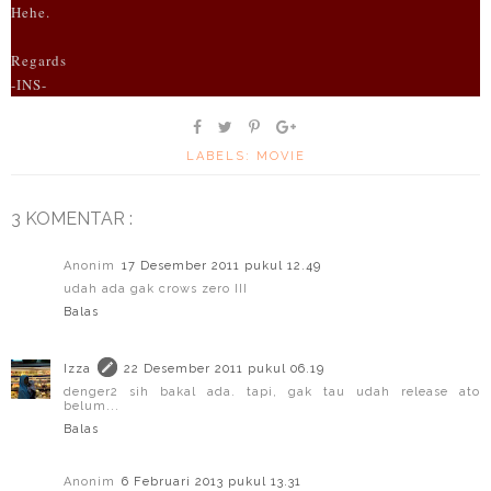
Hehe.
Regards
-INS-
LABELS:
MOVIE
3 KOMENTAR :
Anonim
17 Desember 2011 pukul 12.49
udah ada gak crows zero III
Balas
Izza
22 Desember 2011 pukul 06.19
denger2 sih bakal ada. tapi, gak tau udah release ato
belum...
Balas
Anonim
6 Februari 2013 pukul 13.31