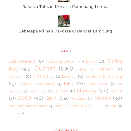
Rahasia Tulisan Menarik Pemenang Lomba
Beberapa Pilihan Daycare di Bandar Lampung
LABEL
Cerita
Babywearing
(8)
Buku
(13)
Blog Competition
(3)
Curhat
(100)
Bayi
(25)
Days in Vietnam
(8)
Doremi
(8)
Drama
(8)
Explore Lampung
DPM Fateta
(2)
Fiksi
(21)
(15)
Explore Palembang
(3)
Food Tech
(3)
Ibu
Marriage
(20)
Kuliner
(8)
Movie
Belajar
(4)
Kids Story
(2)
ODOP
(56)
Opini
(40)
Review
(30)
(13)
Personal
(3)
Shalihah Motherhood
(3)
Trip
(5)
Sidina Community
(2)
Tips
(2)
Uang
(4)
KOMUNITAS