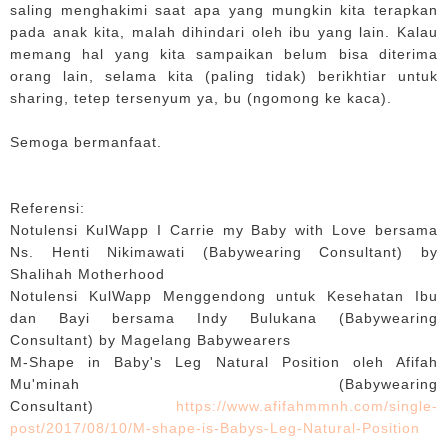
saling menghakimi saat apa yang mungkin kita terapkan
pada anak kita, malah dihindari oleh ibu yang lain. Kalau
memang hal yang kita sampaikan belum bisa diterima
orang lain, selama kita (paling tidak) berikhtiar untuk
sharing, tetep tersenyum ya, bu (ngomong ke kaca).
Semoga bermanfaat.
Referensi:
Notulensi KulWapp I Carrie my Baby with Love bersama
Ns. Henti Nikimawati (Babywearing Consultant) by
Shalihah Motherhood
Notulensi KulWapp Menggendong untuk Kesehatan Ibu
dan Bayi bersama Indy Bulukana (Babywearing
Consultant) by Magelang Babywearers
M-Shape in Baby's Leg Natural Position oleh Afifah
Mu'minah (Babywearing
Consultant)
https://www.afifahmmnh.com/single-
post/2017/08/10/M-shape-is-Babys-Leg-Natural-Position