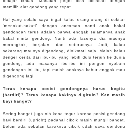
belajar ikhlas. Masalah pegel bisa disiasati dengan
memilih alat gendong yang tepat.
Hal yang selalu saya ingat kalau orang-orang di sekitar
'menakut-nakuti' dengan ancaman nanti anak bakal
gendongan terus adalah bahwa enggak selamanya anak
bakal minta gendong. Nanti ada fasenya dia maunya
merangkak, berjalan, dan seterusnya. Jadi, kalau
sekarang maunya digendong, dinikmati saja. Malah kalau
denger cerita dari ibu-ibu yang lebih dulu terjun ke dunia
gendong, ada masanya ibu-ibu ini pengen nyobain
gendongan ini itu, tapi malah anaknya kabur enggak mau
digendong lagi.
Terus kenapa posisi gendongnya harus begitu
(berdiri)? Terus kenapa kakinya digituin? Kan masih
bayi banget?
Sering banget juga nih kena tegur karena posisi gendong
bayi berdiri (upright) padahal cikcik masih mungil banget.
Belum ada sebulan kayaknya cikcik udah saya gendong