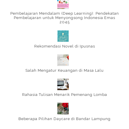
Pembelajaran Mendalam (Deep Learning): Pendekatan
Pembelajaran untuk Menyongsong Indonesia Emas
2045
Rekomendasi Novel di Ipusnas
Salah Mengatur Keuangan di Masa Lalu
Rahasia Tulisan Menarik Pemenang Lomba
Beberapa Pilihan Daycare di Bandar Lampung