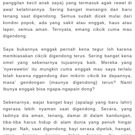
panggilan kecil anak saya) yang termasuk agak rewel di
awal kelahirannya. Sering banget menangis dan baru
tenang saat digendong. Semua sudah dicek mulai dari
kondisi popok, ada yang sakit atau enggak, haus atau
laper, semua aman. Ternyata, emang cikcik cuma mau
digendong.
Saya bukannya enggak pernah kena tegur loh karena
membiasakan cikcik digendong terus. Sering banget kena
omel yang sebenarnya tujuannya baik. Mereka yang
'nyerewetin' itu mungkin cuma enggak mau saya terlalu
lelah karena nggendong dan mikirin cikcik ke depannya,
masa' gendongan (maunya digendong) terus? Nanti
ibunya enggak bisa ngapa-ngapain dong?
Sebenarnya, wajar banget bayi (apalagi yang baru lahir)
ngerasa lebih nyaman saat digendong. Secara, yang
tadinya dia aman, tenang, damai di dalam kandungan,
tiba-tiba harus hidup di alam dunia yang penuh hingar
bingar. Nah, saat digendong, bayi serasa dipeluk, hangat,