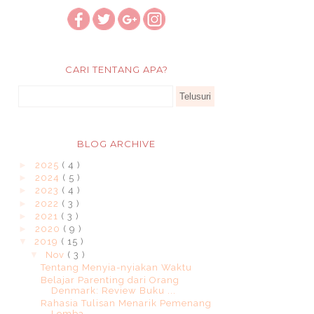
CARI TENTANG APA?
BLOG ARCHIVE
►
2025
( 4 )
►
2024
( 5 )
►
2023
( 4 )
►
2022
( 3 )
►
2021
( 3 )
►
2020
( 9 )
▼
2019
( 15 )
▼
Nov
( 3 )
Tentang Menyia-nyiakan Waktu
Belajar Parenting dari Orang
Denmark: Review Buku ...
Rahasia Tulisan Menarik Pemenang
Lomba