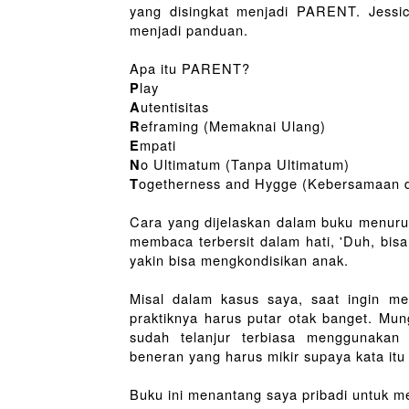
yang disingkat menjadi PARENT. Jessica
menjadi panduan. 
Apa itu PARENT?
lay
P
utentisitas
A
eframing (Memaknai Ulang)
R
mpati
E
o
 Ultimatum (Tanpa Ultimatum)
N
ogetherness and Hygge (Kebersamaan
T
Cara yang dijelaskan dalam buku menurut 
membaca terbersit dalam hati, 'Duh, bisa
yakin bisa mengkondisikan anak.
Misal dalam kasus saya, saat ingin me
praktiknya harus putar otak banget. Mun
sudah telanjur terbiasa menggunakan
beneran yang harus mikir supaya kata itu
Buku ini menantang saya pribadi untuk m