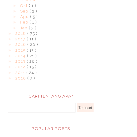
►
Okt
( 1 )
►
Sep
( 2 )
►
Agu
( 5 )
►
Feb
( 1 )
►
Jan
( 3 )
►
2018
( 75 )
►
2017
( 11 )
►
2016
( 20 )
►
2015
( 13 )
►
2014
( 21 )
►
2013
( 28 )
►
2012
( 15 )
►
2011
( 24 )
►
2010
( 7 )
CARI TENTANG APA?
POPULAR POSTS