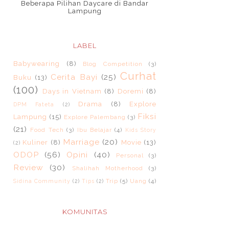
Beberapa Pilihan Daycare di Bandar
Lampung
LABEL
Babywearing
(8)
Blog Competition
(3)
Curhat
Cerita Bayi
(25)
Buku
(13)
(100)
Days in Vietnam
(8)
Doremi
(8)
Drama
(8)
Explore
DPM Fateta
(2)
Fiksi
Lampung
(15)
Explore Palembang
(3)
(21)
Food Tech
(3)
Ibu Belajar
(4)
Kids Story
Marriage
(20)
Kuliner
(8)
Movie
(13)
(2)
ODOP
(56)
Opini
(40)
Personal
(3)
Review
(30)
Shalihah Motherhood
(3)
Trip
(5)
Uang
(4)
Sidina Community
(2)
Tips
(2)
KOMUNITAS