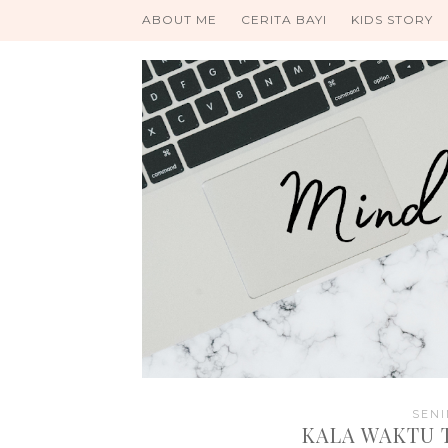
ABOUT ME
CERITA BAYI
KIDS STORY
SENI
KALA WAKTU T