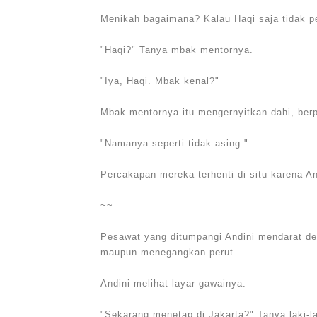
Menikah bagaimana? Kalau Haqi saja tidak p
"Haqi?" Tanya mbak mentornya.
"Iya, Haqi. Mbak kenal?"
Mbak mentornya itu mengernyitkan dahi, berp
"Namanya seperti tidak asing."
Percakapan mereka terhenti di situ karena A
~~
Pesawat yang ditumpangi Andini mendarat d
maupun menegangkan perut.
Andini melihat layar gawainya.
"Sekarang menetap di Jakarta?" Tanya laki-la