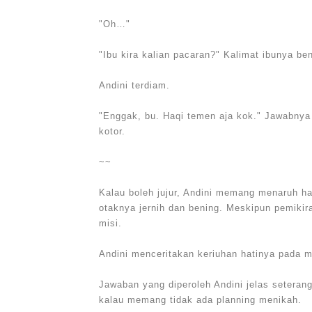
"Oh…"
"Ibu kira kalian pacaran?" Kalimat ibunya be
Andini terdiam.
"Enggak, bu. Haqi temen aja kok." Jawabnya 
kotor.
~~
Kalau boleh jujur, Andini memang menaruh hat
otaknya jernih dan bening. Meskipun pemikir
misi.
Andini menceritakan keriuhan hatinya pada m
Jawaban yang diperoleh Andini jelas seterang
kalau memang tidak ada planning menikah.