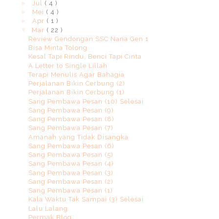
►
Jul
( 4 )
►
Mei
( 4 )
►
Apr
( 1 )
▼
Mar
( 22 )
Review Gendongan SSC Nana Gen 1
Bisa Minta Tolong
Kesal Tapi Rindu, Benci Tapi Cinta
A Letter to Single Lillah
Terapi Menulis Agar Bahagia
Perjalanan Bikin Cerbung (2)
Perjalanan Bikin Cerbung (1)
Sang Pembawa Pesan (10) Selesai
Sang Pembawa Pesan (9)
Sang Pembawa Pesan (8)
Sang Pembawa Pesan (7)
Amanah yang Tidak Disangka
Sang Pembawa Pesan (6)
Sang Pembawa Pesan (5)
Sang Pembawa Pesan (4)
Sang Pembawa Pesan (3)
Sang Pembawa Pesan (2)
Sang Pembawa Pesan (1)
Kala Waktu Tak Sampai (3) Selesai
Lalu Lalang
Permak Blog