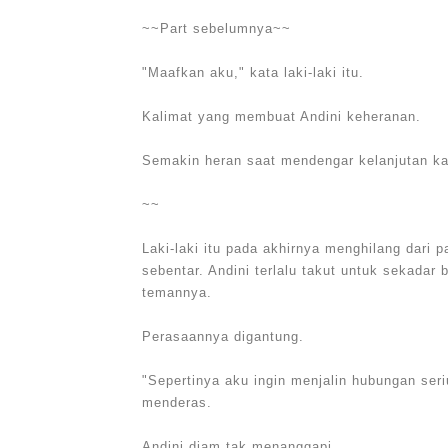
~~Part sebelumnya~~
"Maafkan aku," kata laki-laki itu.
Kalimat yang membuat Andini keheranan.
Semakin heran saat mendengar kelanjutan kali
~~
Laki-laki itu pada akhirnya menghilang dari
sebentar. Andini terlalu takut untuk sekadar
temannya.
Perasaannya digantung.
"Sepertinya aku ingin menjalin hubungan seriu
menderas.
Andini diam tak menanggapi.