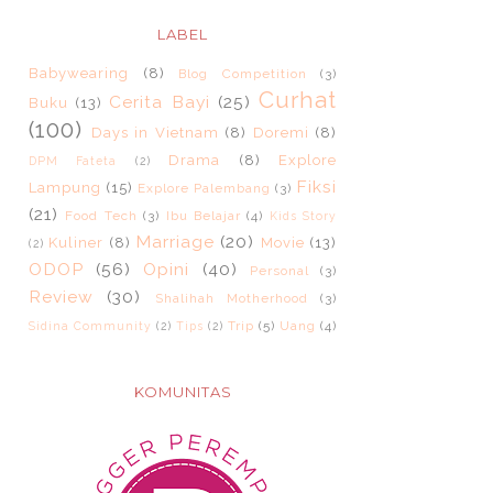
LABEL
Babywearing
(8)
Blog Competition
(3)
Curhat
Cerita Bayi
(25)
Buku
(13)
(100)
Days in Vietnam
(8)
Doremi
(8)
Drama
(8)
Explore
DPM Fateta
(2)
Fiksi
Lampung
(15)
Explore Palembang
(3)
(21)
Food Tech
(3)
Ibu Belajar
(4)
Kids Story
Marriage
(20)
Kuliner
(8)
Movie
(13)
(2)
ODOP
(56)
Opini
(40)
Personal
(3)
Review
(30)
Shalihah Motherhood
(3)
Trip
(5)
Uang
(4)
Sidina Community
(2)
Tips
(2)
KOMUNITAS