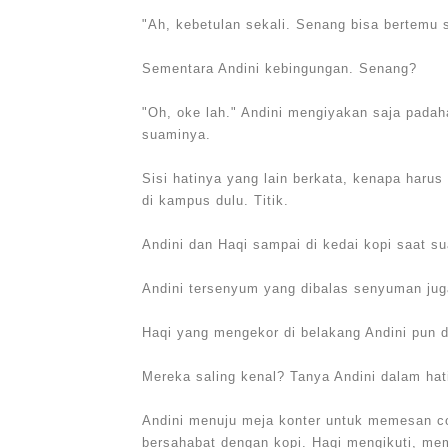
"Ah, kebetulan sekali. Senang bisa bertemu
Sementara Andini kebingungan. Senang?
"Oh, oke lah." Andini mengiyakan saja pada
suaminya.
Sisi hatinya yang lain berkata, kenapa haru
di kampus dulu. Titik.
Andini dan Haqi sampai di kedai kopi saat s
Andini tersenyum yang dibalas senyuman jug
Haqi yang mengekor di belakang Andini pun 
Mereka saling kenal? Tanya Andini dalam hat
Andini menuju meja konter untuk memesan co
bersahabat dengan kopi. Haqi mengikuti, mem