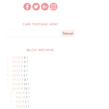
CARI TENTANG APA?
BLOG ARCHIVE
►
2025
( 4 )
►
2024
( 5 )
►
2023
( 4 )
►
2022
( 3 )
►
2021
( 3 )
►
2020
( 9 )
►
2019
( 15 )
▼
2018
( 75 )
►
Des
( 2 )
►
Nov
( 2 )
►
Okt
( 1 )
►
Sep
( 1 )