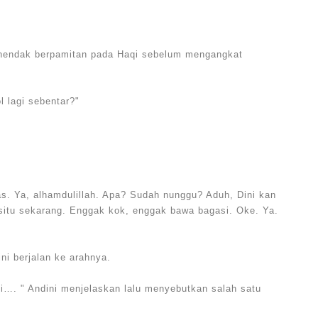
ni hendak berpamitan pada Haqi sebelum mengangkat
l lagi sebentar?"
. Ya, alhamdulillah. Apa? Sudah nunggu? Aduh, Dini kan
e situ sekarang. Enggak kok, enggak bawa bagasi. Oke. Ya.
ni berjalan ke arahnya.
i…. " Andini menjelaskan lalu menyebutkan salah satu