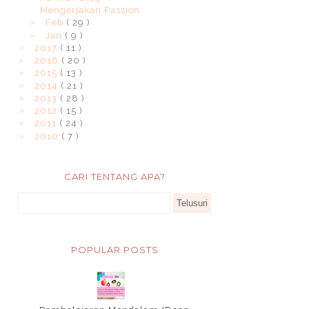
Mengerjakan Passion
►
Feb
( 29 )
►
Jan
( 9 )
►
2017
( 11 )
►
2016
( 20 )
►
2015
( 13 )
►
2014
( 21 )
►
2013
( 28 )
►
2012
( 15 )
►
2011
( 24 )
►
2010
( 7 )
CARI TENTANG APA?
POPULAR POSTS