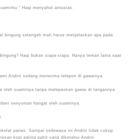
 suamimu." Haqi menyahut antusias.
hal bingung setengah mati harus menjelaskan apa pada
s bingung? Haqi bukan siapa-siapa. Hanya teman lama saat
uami Andini sedang menerima telepon di gawainya.
a oleh suaminya tanpa melepaskan gawai di tangannya.
diberi senyuman hangat oleh suaminya.
i.
kelat panas. Sampai sedewasa ini Andini tidak cukup
esan kopi paling pahit yang diketahui Andini.