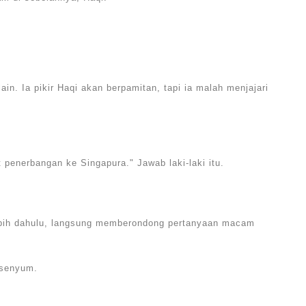
in. Ia pikir Haqi akan berpamitan, tapi ia malah menjajari
t penerbangan ke Singapura." Jawab laki-laki itu.
lebih dahulu, langsung memberondong pertanyaan macam
rsenyum.