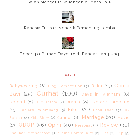
Salah Mengatur Keuangan di Masa Lalu
Rahasia Tulisan Menarik Pemenang Lomba
Beberapa Pilihan Daycare di Bandar Lampung
LABEL
Cerita
Babywearing
(8)
Buku
(13)
Blog Competition
(3)
Curhat
(100)
Bayi
(25)
Days in Vietnam
(8)
Doremi
(8)
Drama
(8)
Explore Lampung
DPM Fateta
(2)
Fiksi
(21)
(15)
Explore Palembang
(3)
Food Tech
(3)
Ibu
Marriage
(20)
Kuliner
(8)
Movie
Belajar
(4)
Kids Story
(2)
ODOP
(56)
Opini
(40)
Review
(30)
(13)
Personal
(3)
Shalihah Motherhood
(3)
Trip
(5)
Sidina Community
(2)
Tips
(2)