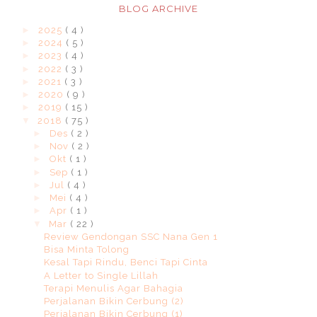
BLOG ARCHIVE
►
2025
( 4 )
►
2024
( 5 )
►
2023
( 4 )
►
2022
( 3 )
►
2021
( 3 )
►
2020
( 9 )
►
2019
( 15 )
▼
2018
( 75 )
►
Des
( 2 )
►
Nov
( 2 )
►
Okt
( 1 )
►
Sep
( 1 )
►
Jul
( 4 )
►
Mei
( 4 )
►
Apr
( 1 )
▼
Mar
( 22 )
Review Gendongan SSC Nana Gen 1
Bisa Minta Tolong
Kesal Tapi Rindu, Benci Tapi Cinta
A Letter to Single Lillah
Terapi Menulis Agar Bahagia
Perjalanan Bikin Cerbung (2)
Perjalanan Bikin Cerbung (1)