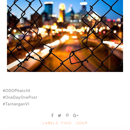
#ODOPbatch5
#OneDayOnePost
#TantanganVI
LABELS:
FIKSI
,
ODOP