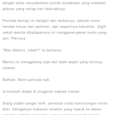
dengan jelas menyebutkan jumlah kendaraan yang melewati
jalanan yang setiap hari diakrabinya.
Pemuda bertopi itu bangkit dari duduknya, sebuah motor
hendak keluar dari parkiran, tapi sepertinya kesulitan.
Gigih
sekali wanita dihadapannya ini menggeser-geser motor yang
lain.
Pikirnya.
"Mau dibantu, mbak?" Ia bertanya.
Wanita itu menggeleng saja dari balik wajah yang tertutup
masker.
Baiklah. Batin pemuda tadi.
Ia kembali duduk di pinggiran sebuah trotoar.
Siang sudah sangat terik, perutnya mulai keroncongan minta
diisi. Seingatnya makanan terakhir yang masuk ke dalam
perutnya adalah pecel lele yang ia makan tengah malam