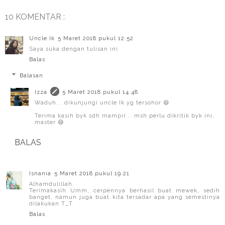
10 KOMENTAR :
Uncle Ik
5 Maret 2018 pukul 12.52
Saya suka dengan tulisan ini
Balas
Balasan
Izza
5 Maret 2018 pukul 14.48
Waduh... dikunjungi uncle Ik yg tersohor 😆
Terima kasih byk sdh mampir... msh perlu dikritik byk ini,
master 😅
BALAS
Isnania
5 Maret 2018 pukul 19.21
Alhamdulillah.
Terimakasih Umm, cerpennya berhasil buat mewek, sedih
banget, namun juga buat kita tersadar apa yang semestinya
dilakukan T_T
Balas