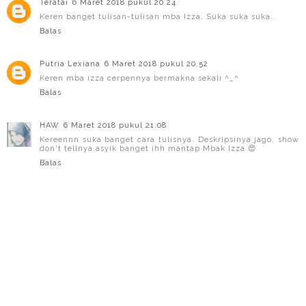
Teratai
6 Maret 2018 pukul 20.24
Keren banget tulisan-tulisan mba Izza. Suka suka suka..
Balas
Putria Lexiana
6 Maret 2018 pukul 20.52
Keren mba izza cerpennya bermakna sekali ^_^
Balas
HAW
6 Maret 2018 pukul 21.08
Kereennn suka banget cara tulisnya. Deskripsinya jago, show
don't tellnya asyik banget ihh mantap Mbak Izza 😍
Balas